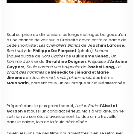
Sauf surprise de dimension, les longs métrages belges qu’on
a une chance de voir sur la Croisette devraient faire partie de
cette short liste :
Les Chevaliers Blancs
de
Joachim Lafosse
,
Bee Lucky
de
Philippe De Pierpont
(photo),
Keeper
(nouveau titre de
Hors Cadre
) de
Guillaume Senez
,
Un
homme à la mer
de
Géraldine Doignon
,
Préjudice
d’
Antoine
Cuypers
,
Seule comme une baignoire
de
Rachel Lang,
Le
chant des hommes
de
Bénédicte Liénard
et
Marie
Jimenez
ou
Je suis mort, mais j’ai des amis,
des frères
Malandrin,
gardent, tous, un œil braqué sur la Méditerranée.
Préparé dans le plus grand secret,
Lost in Paris
d’
Abel et
Gordon
est aussi un candidat sérieux. Mais à vrai dire, on ne
sait rien de son état d’avancement. Le duo aime travailler
dans le calme, loin de la foule déchaînée.
Quelques-uns de ces films pourraient très bien se retrouver