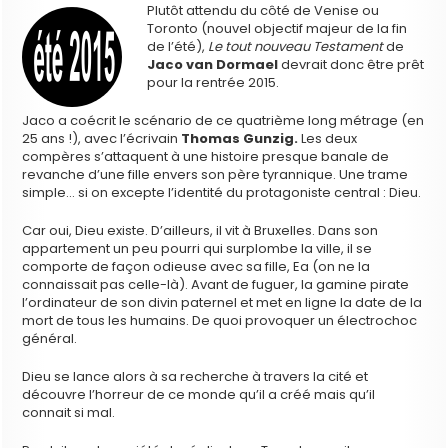
Plutôt attendu du côté de Venise ou
Toronto (nouvel objectif majeur de la fin
de l’été),
Le tout nouveau Testament
de
Jaco van Dormael
devrait donc être prêt
pour la rentrée 2015.
Jaco a coécrit le scénario de ce quatrième long métrage (en
25 ans !), avec l’écrivain
Thomas Gunzig.
Les deux
compères s’attaquent à une histoire presque banale de
revanche d’une fille envers son père tyrannique. Une trame
simple… si on excepte l’identité du protagoniste central : Dieu.
Car oui, Dieu existe. D’ailleurs, il vit à Bruxelles. Dans son
appartement un peu pourri qui surplombe la ville, il se
comporte de façon odieuse avec sa fille, Ea (on ne la
connaissait pas celle-là). Avant de fuguer, la gamine pirate
l’ordinateur de son divin paternel et met en ligne la date de la
mort de tous les humains. De quoi provoquer un électrochoc
général.
Dieu se lance alors à sa recherche à travers la cité et
découvre l’horreur de ce monde qu’il a créé mais qu’il
connait si mal.