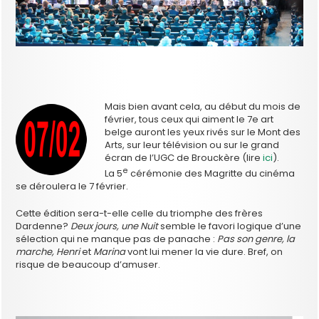
Mais bien avant cela, au début du mois de
février, tous ceux qui aiment le 7e art
belge auront les yeux rivés sur le Mont des
Arts, sur leur télévision ou sur le grand
écran de l’UGC de Brouckère (lire
ici
).
e
La 5
cérémonie des Magritte du cinéma
se déroulera le 7 février.
Cette édition sera-t-elle celle du triomphe des frères
Dardenne?
Deux jours, une Nuit
semble le favori logique d’une
sélection qui ne manque pas de panache :
Pas son genre, la
marche, Henri
et
Marina
vont lui mener la vie dure. Bref, on
risque de beaucoup d’amuser.