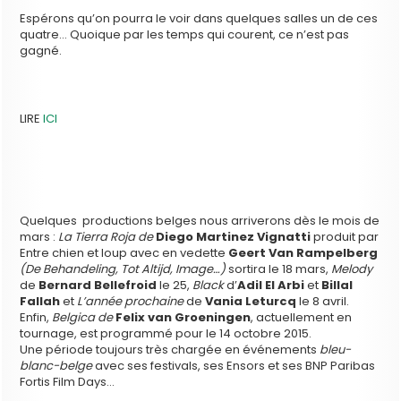
Espérons qu’on pourra le voir dans quelques salles un de ces
quatre… Quoique par les temps qui courent, ce n’est pas
gagné.
LIRE
ICI
Quelques productions belges nous arriverons dès le mois de
mars :
La Tierra Roja de
Diego Martinez Vignatti
produit par
Entre chien et loup avec en vedette
Geert Van Rampelberg
(De Behandeling, Tot Altijd, Image…)
sortira le 18 mars,
Melody
de
Bernard Bellefroid
le 25,
Black
d’
Adil El Arbi
et
Billal
Fallah
et
L’année prochaine
de
Vania Leturcq
le 8 avril.
Enfin,
Belgica de
Felix van Groeningen
, actuellement en
tournage, est programmé pour le 14 octobre 2015.
Une période toujours très chargée en événements
bleu-
blanc-belge
avec ses festivals, ses Ensors et ses BNP Paribas
Fortis Film Days…