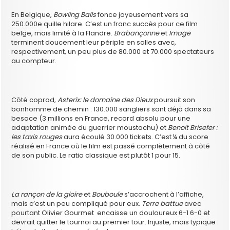
En Belgique,
Bowling Balls
fonce joyeusement vers sa
250.000e quille hilare. C’est un franc succès pour ce film
belge, mais limité à la Flandre.
Brabançonne
et
Image
terminent doucement leur périple en salles avec,
respectivement, un peu plus de 80.000 et 70.000 spectateurs
au compteur.
Côté coprod,
Asterix: le domaine des Dieux
poursuit son
bonhomme de chemin : 130.000 sangliers sont déjà dans sa
besace (3 millions en France, record absolu pour une
adaptation animée du guerrier moustachu) et
Benoit Brisefer :
les taxis rouges
aura écoulé 30.000 tickets. C’est ¼ du score
réalisé en France où le film est passé complètement à côté
de son public. Le ratio classique est plutôt 1 pour 15.
La rançon de la gloire
et
Bouboule
s’accrochent à l’affiche,
mais c’est un peu compliqué pour eux.
Terre battue
avec
pourtant Olivier Gourmet encaisse un douloureux 6-1 6-0 et
devrait quitter le tournoi au premier tour. Injuste, mais typique