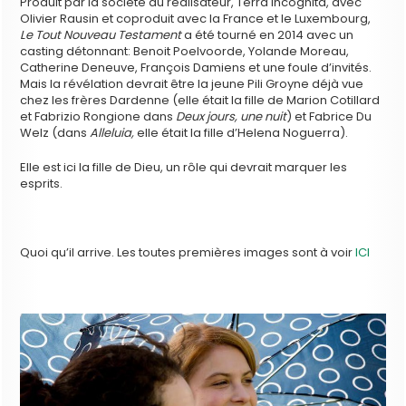
Produit par la société du réalisateur, Terra Incognita, avec
Olivier Rausin et coproduit avec la France et le Luxembourg,
Le Tout Nouveau Testament
a été tourné en 2014 avec un
casting détonnant: Benoit Poelvoorde, Yolande Moreau,
Catherine Deneuve, François Damiens et une foule d’invités.
Mais la révélation devrait être la jeune Pili Groyne déjà vue
chez les frères Dardenne (elle était la fille de Marion Cotillard
et Fabrizio Rongione dans
Deux jours, une nuit
) et Fabrice Du
Welz (dans
Alleluia,
elle était la fille d’Helena Noguerra).
Elle est ici la fille de Dieu, un rôle qui devrait marquer les
esprits.
Quoi qu’il arrive. Les toutes premières images sont à voir
ICI