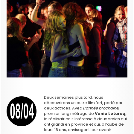
Deux semaines plus tard, nous
découvrirons un autre film fort, porté par
deux actrices. Avec
L’année prochaine
,
premier long métrage de
Vania Leturcq,
la réalisatrice s’intéresse à deux amies qui
ont grandi en province et qui, à l’aube de
leurs 18 ans, envisagent leur avenir.