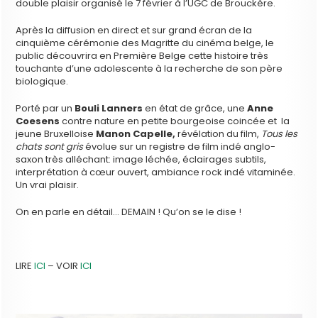
double plaisir organisé le 7 février à l’UGC de Brouckère.
Après la diffusion en direct et sur grand écran de la
cinquième cérémonie des Magritte du cinéma belge, le
public découvrira en Première Belge cette histoire très
touchante d’une adolescente à la recherche de son père
biologique.
Porté par un
Bouli Lanners
en état de grâce, une
Anne
Coesens
contre nature en petite bourgeoise coincée et la
jeune Bruxelloise
Manon Capelle,
révélation du film,
Tous les
chats sont gris
évolue sur un registre de film indé anglo-
saxon très alléchant: image léchée, éclairages subtils,
interprétation à cœur ouvert, ambiance rock indé vitaminée.
Un vrai plaisir.
On en parle en détail… DEMAIN ! Qu’on se le dise !
LIRE
ICI
– VOIR
ICI