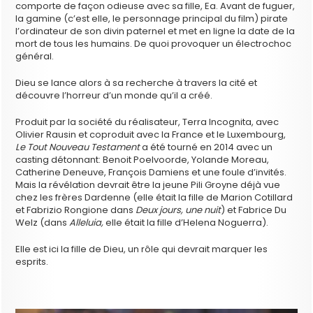
comporte de façon odieuse avec sa fille, Ea. Avant de fuguer,
la gamine (c’est elle, le personnage principal du film) pirate
l’ordinateur de son divin paternel et met en ligne la date de la
mort de tous les humains. De quoi provoquer un électrochoc
général.
Dieu se lance alors à sa recherche à travers la cité et
découvre l’horreur d’un monde qu’il a créé.
Produit par la société du réalisateur, Terra Incognita, avec
Olivier Rausin et coproduit avec la France et le Luxembourg,
Le Tout Nouveau Testament
a été tourné en 2014 avec un
casting détonnant: Benoit Poelvoorde, Yolande Moreau,
Catherine Deneuve, François Damiens et une foule d’invités.
Mais la révélation devrait être la jeune Pili Groyne déjà vue
chez les frères Dardenne (elle était la fille de Marion Cotillard
et Fabrizio Rongione dans
Deux jours, une nuit
) et Fabrice Du
Welz (dans
Alleluia,
elle était la fille d’Helena Noguerra).
Elle est ici la fille de Dieu, un rôle qui devrait marquer les
esprits.