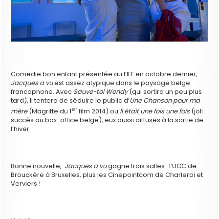
Comédie bon enfant présentée au FIFF en octobre dernier,
Jacques a vu
est assez atypique dans le paysage belge
francophone. Avec
Sauve-toi Wendy
(qui sortira un peu plus
tard), Il tentera de séduire le public d’
Une Chanson pour ma
er
mère
(Magritte du 1
film 2014) ou
Il était une fois une fois
(joli
succès au box-office belge), eux aussi diffusés à la sortie de
l’hiver.
Bonne nouvelle,
Jacques a vu
gagne trois salles : l’UGC de
Brouckère à Bruxelles, plus les Cinepointcom de Charleroi et
Verviers !