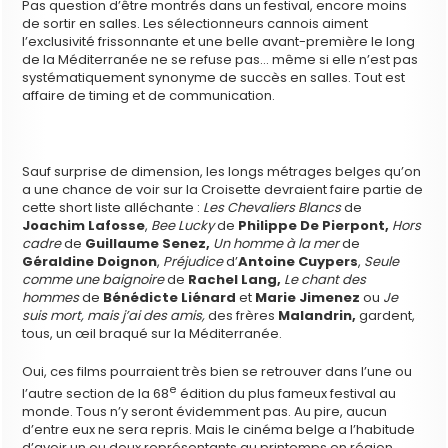
Pas question d’être montrés dans un festival, encore moins
de sortir en salles. Les sélectionneurs cannois aiment
l’exclusivité frissonnante et une belle avant-première le long
de la Méditerranée ne se refuse pas… même si elle n’est pas
systématiquement synonyme de succès en salles. Tout est
affaire de timing et de communication.
Sauf surprise de dimension, les longs métrages belges qu’on
a une chance de voir sur la Croisette devraient faire partie de
cette short liste alléchante :
Les Chevaliers Blancs
de
Joachim Lafosse
,
Bee Lucky
de
Philippe De Pierpont,
Hors
cadre
de
Guillaume Senez,
Un homme à la mer
de
Géraldine Doignon
,
Préjudice
d’
Antoine Cuypers
,
Seule
comme une baignoire
de
Rachel Lang,
Le chant des
hommes
de
Bénédicte Liénard
et
Marie Jimenez
ou
Je
suis mort, mais j’ai des amis,
des frères
Malandrin,
gardent,
tous, un œil braqué sur la Méditerranée.
Oui, ces films pourraient très bien se retrouver dans l’une ou
e
l’autre section de la 68
édition du plus fameux festival au
monde. Tous n’y seront évidemment pas. Au pire, aucun
d’entre eux ne sera repris. Mais le cinéma belge a l’habitude
d’avoir un ou deux représentants au printemps en région