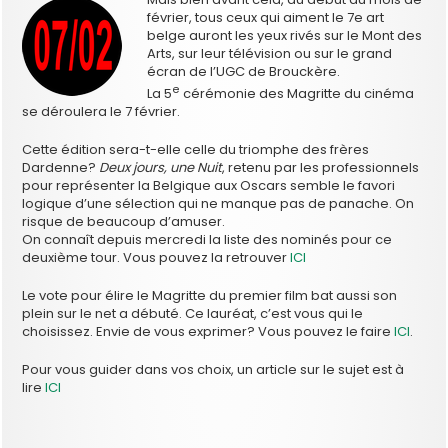
février, tous ceux qui aiment le 7e art
belge auront les yeux rivés sur le Mont des
Arts, sur leur télévision ou sur le grand
écran de l’UGC de Brouckère.
e
La 5
cérémonie des Magritte du cinéma
se déroulera le 7 février.
Cette édition sera-t-elle celle du triomphe des frères
Dardenne?
Deux jours, une Nuit
, retenu par les professionnels
pour représenter la Belgique aux Oscars semble le favori
logique d’une sélection qui ne manque pas de panache. On
risque de beaucoup d’amuser.
On connaît depuis mercredi la liste des nominés pour ce
deuxième tour. Vous pouvez la retrouver
ICI
Le vote pour élire le Magritte du premier film bat aussi son
plein sur le net a débuté. Ce lauréat, c’est vous qui le
choisissez. Envie de vous exprimer? Vous pouvez le faire
ICI
.
Pour vous guider dans vos choix, un article sur le sujet est à
lire
ICI