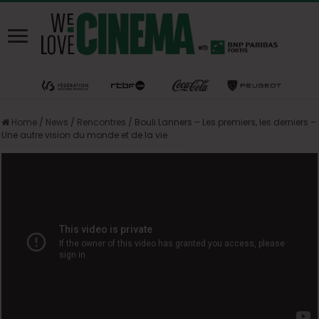
Home
/
News
/
Rencontres
/
Bouli Lanners – Les premiers, les derniers –
Une autre vision du monde et de la vie