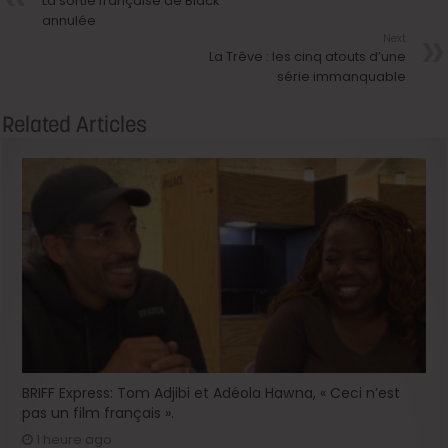
La sortie française de Black
annulée
Next
La Trêve : les cinq atouts d’une
série immanquable
Related Articles
BRIFF Express: Tom Adjibi et Adéola Hawna, « Ceci n’est
pas un film français ».
1 heure ago