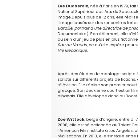
Eve Duchemin
, née à Paris en 1979, fai
National Supérieur des Arts du Spectacl
Image.Depuis plus de 12 ans, elle réalis
l’image, basés sur des rencontres fortes
Bataille, portrait d’une directrice de pris
Documentaire). Parallèlement, elle s’in
au sein d’un jeu de plus en plus fictio
Sac de Nœuds
, ce qu’elle espère pour
Vie Mécanique.
Après des études de montage-scripte à 
scripte sur différents projets de fictio
télévision. Elle réalise son premier cou
grecque. Son deuxième court est un film
albanais. Elle développe donc au Boos
Zoé Wittock
, belge d’origine, entre à 1
2008, elle est sélectionnée au Talent Ca
l’American Film Institute à Los Angeles, 
réalisations. En 2013, elle s’installe entr