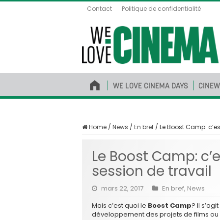
Contact
Politique de confidentialité
WE LOVE CINEMA DAYS
CINEW
Home
/
News
/
En bref
/
Le Boost Camp: c’est
Le Boost Camp: c’es
session de travail
mars 22, 2017
En bref
,
News
Mais c’est quoi le
Boost Camp
? Il s’ag
développement des projets de films ou d