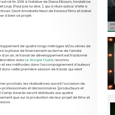
l est né fin 2016 à l’initative de Diana Elbaum, fondatrice
 Loup (Faut pas lui dire, ), qui a réuni autour d’elle a
trices (dont Annabella Nezri de Kwassa Films et Isabel
er à bien ce projet.
Jo
BRI
« C
Ca
« T
ret
Hol
Ma
dol
du 
l’a
veloppement de quatre longs métrages et/ou séries de
r dans la phase de financement au terme de l’année
d’un an, le travail de développement est fractionné
laboration avec
Le Groupe Ouest
, reconnu
ce et ses méthodes dans l’accompagnement d’auteurs
donc cette première session de travail, qui vient
ier prochain, les réalisatrices auront l’occasion de
e professionnels et décisionnaires (producteurs et
ost Camp Awards seront distribués aux quatre
pement que sur la production de leur projet de films et
’euros.