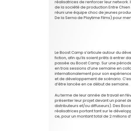
réalisatrices de renforcer leur network. I
de la société de production Entre Chien et
réuni une équipe choc de jeunes produc
De la Serna de Playtime Films) pour men
Le Boost Camp s’articule autour du dé
fiction, afin qu’ils soient prêts à entre
passée au Boost Camp. Sur une période 
en trois sessions d’une semaine en col
internationalement pour son expérien
et de développement de scénario. C’est 
d’être lancée en ce début de semaine.
Au terme de leur année de travail en févr
présenter leur projet devant un panel d
distributeurs et/ou diffuseurs). Des Bo
réalisatrices portant tant sur le dévelop
ce, pour un montant total de 2 millions d