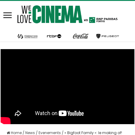
Home
/
News
/
Evenements
/
« Bigfoot Family »: le making of!