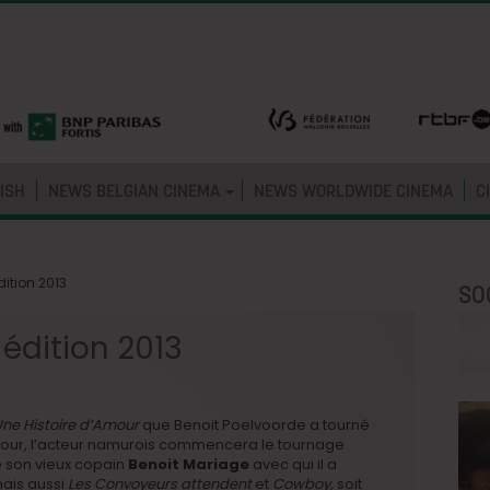
ISH
NEWS BELGIAN CINEMA
NEWS WORLDWIDE CINEMA
C
dition 2013
SO
 édition 2013
ne Histoire d’Amour
que Benoit Poelvoorde a tourné
me jour, l’acteur namurois commencera le tournage
ve son vieux copain
Benoit Mariage
avec qui il a
ais aussi
Les Convoyeurs attendent
et
Cowboy,
soit