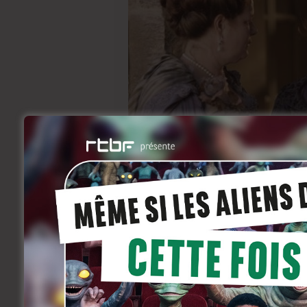
Le chanceux réalisateur de ce projet ten
joli succès critique avec
Les Adieux à la 
Catherine Deneuve et Léa Seydoux. Pour 
Poelvoorde, il s’agit par contre d’une 