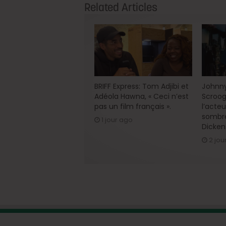
Related Articles
BRIFF Express: Tom Adjibi et
Johnny
Adéola Hawna, « Ceci n’est
Scroog
pas un film français ».
l’acte
sombre
1 jour ago
Dicken
2 jou