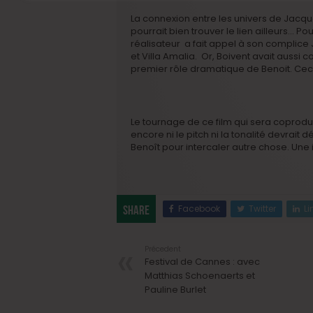
La connexion entre les univers de Jacqu
pourrait bien trouver le lien ailleurs… P
réalisateur a fait appel à son complice 
et Villa Amalia. Or, Boivent avait aussi c
premier rôle dramatique de Benoit. Cec
Le tournage de ce film qui sera coprodu
encore ni le pitch ni la tonalité devrai
Benoît pour intercaler autre chose. Une
Facebook
Twitter
Li
Share
Précedent
Festival de Cannes : avec
Matthias Schoenaerts et
Pauline Burlet