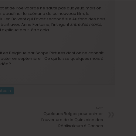
ot et de Poelvoorde ne saute pas aux yeux, mais on
our peaufiner le scénario de ce nouveau film, le
Julien Boivent qui l’avait secondé sur Au fond des bois
oécrit avec Anne Fontaine, l’intrigant
Entre Ses mains
,
i explique peut-être cela…
it en Belgique par Scope Pictures dont on ne connaît
t débuter en septembre… Ce qui laisse quelques mois à
 idée?
nkedIn
Next
Quelques Belges pour animer
l’ouverture de la Quinzaine des
Réalisateurs à Cannes