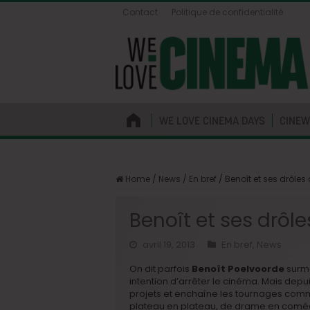
Contact
Politique de confidentialité
WE LOVE CINEMA DAYS
CINEW
Home
/
News
/
En bref
/
Benoît et ses drôle
Benoît et ses drôl
avril 19, 2013
En bref
,
News
On dit parfois
Benoît Poelvoorde
surme
intention d’arrêter le cinéma. Mais depuis
projets et enchaîne les tournages comm
plateau en plateau, de drame en comédie