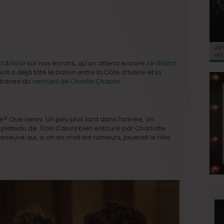
BRI
Jo
BRI
« C
Ca
« C
ret
Hol
Ma
du 
 d’Amour
sur nos écrans, qu’on attend encore
Le Grand
noit a déjà tâté le ballon entre la Côte d’Ivoire et la
s traces du
cercueil de Charlie Chaplin
.
 Que nenni. Un peu plus tard dans l’année, on
e plateau de
Trois Cœurs
bien entouré par Charlotte
euve qui, si on en croit les rumeurs, jouerait le rôle