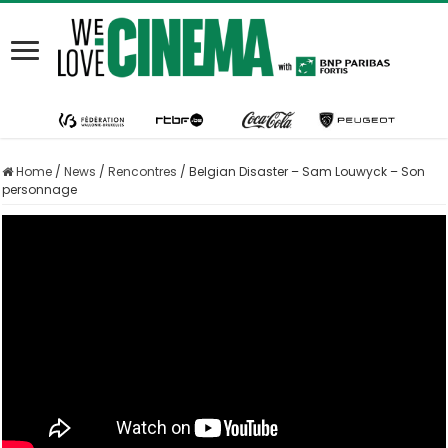
Home
/
News
/
Rencontres
/
Belgian Disaster – Sam Louwyck – Son
personnage