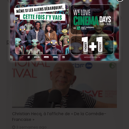
Casting adolescentes long
métrage
Next
Olivier Gourmet fait la
Révolution pour Pierre
Schoeller
Related Articles
Christian Hecq, à l’affiche de « De la Comédie-
Francaise »
3 semaines ago