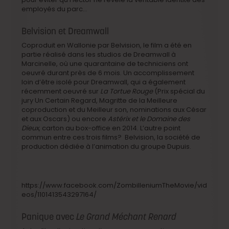
employés du parc…
Belvision et Dreamwall
Coproduit en Wallonie par Belvision, le film a été en
partie réalisé dans les studios de Dreamwall à
Marcinelle, où une quarantaine de techniciens ont
oeuvré durant près de 6 mois. Un accomplissement
loin d’être isolé pour Dreamwall, qui a également
récemment oeuvré sur
La Tortue Rouge
(Prix spécial du
jury Un Certain Regard, Magritte de la Meilleure
coproduction et du Meilleur son, nominations aux César
et aux Oscars) ou encore
Astérix et le Domaine des
Dieux
, carton au box-office en 2014. L’autre point
commun entre ces trois films? Belvision, la société de
production dédiée à l’animation du groupe Dupuis.
https://www.facebook.com/ZombilleniumTheMovie/vid
eos/1101413543297164/
Panique avec
Le Grand Méchant Renard