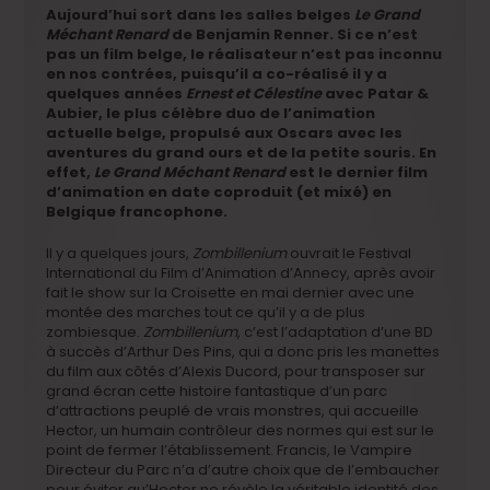
Aujourd’hui sort dans les salles belges
Le Grand
Méchant Renard
de Benjamin Renner. Si ce n’est
pas un film belge, le réalisateur n’est pas inconnu
en nos contrées, puisqu’il a co-réalisé il y a
quelques années
Ernest et Célestine
avec Patar &
Aubier, le plus célèbre duo de l’animation
actuelle belge, propulsé aux Oscars avec les
aventures du grand ours et de la petite souris. En
effet,
Le Grand Méchant Renard
est le dernier film
d’animation en date coproduit (et mixé) en
Belgique francophone.
Il y a quelques jours,
Zombillenium
ouvrait le Festival
International du Film d’Animation d’Annecy, après avoir
fait le show sur la Croisette en mai dernier avec une
montée des marches tout ce qu’il y a de plus
zombiesque.
Zombillenium
, c’est l’adaptation d’une BD
à succès d’Arthur Des Pins, qui a donc pris les manettes
du film aux côtés d’Alexis Ducord, pour transposer sur
grand écran cette histoire fantastique d’un parc
d’attractions peuplé de vrais monstres, qui accueille
Hector, un humain contrôleur des normes qui est sur le
point de fermer l’établissement. Francis, le Vampire
Directeur du Parc n’a d’autre choix que de l’embaucher
pour éviter qu’Hector ne révèle la véritable identité des