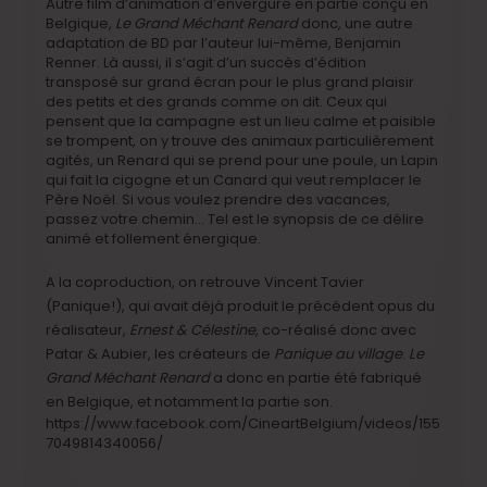
Autre film d’animation d’envergure en partie conçu en
Belgique,
Le Grand Méchant Renard
donc, une autre
adaptation de BD par l’auteur lui-même, Benjamin
Renner. Là aussi, il s’agit d’un succès d’édition
transposé sur grand écran pour le plus grand plaisir
des petits et des grands comme on dit. Ceux qui
pensent que la campagne est un lieu calme et paisible
se trompent, on y trouve des animaux particulièrement
agités, un Renard qui se prend pour une poule, un Lapin
qui fait la cigogne et un Canard qui veut remplacer le
Père Noël. Si vous voulez prendre des vacances,
passez votre chemin… Tel est le synopsis de ce délire
animé et follement énergique.
A la coproduction, on retrouve Vincent Tavier
(Panique!), qui avait déjà produit le précédent opus du
réalisateur,
Ernest & Célestine
, co-réalisé donc avec
Patar & Aubier, les créateurs de
Panique au village
.
Le
Grand Méchant Renard
a donc en partie été fabriqué
en Belgique, et notamment la partie son.
https://www.facebook.com/CineartBelgium/videos/155
7049814340056/