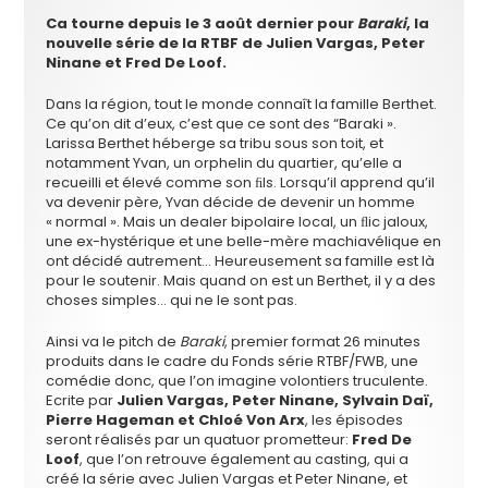
Ca tourne depuis le 3 août dernier pour
Baraki
, la
nouvelle série de la RTBF de Julien Vargas, Peter
Ninane et Fred De Loof.
Dans la région, tout le monde connaît la famille Berthet.
Ce qu’on dit d’eux, c’est que ce sont des “Baraki ».
Larissa Berthet héberge sa tribu sous son toit, et
notamment Yvan, un orphelin du quartier, qu’elle a
recueilli et élevé comme son ﬁls. Lorsqu’il apprend qu’il
va devenir père, Yvan décide de devenir un homme
« normal ». Mais un dealer bipolaire local, un ﬂic jaloux,
une ex-hystérique et une belle-mère machiavélique en
ont décidé autrement… Heureusement sa famille est là
pour le soutenir. Mais quand on est un Berthet, il y a des
choses simples… qui ne le sont pas.
Ainsi va le pitch de
Baraki
, premier format 26 minutes
produits dans le cadre du Fonds série RTBF/FWB, une
comédie donc, que l’on imagine volontiers truculente.
Ecrite par
Julien Vargas, Peter Ninane, Sylvain Daï,
Pierre Hageman et Chloé Von Arx
, les épisodes
seront réalisés par un quatuor prometteur:
Fred De
Loof
, que l’on retrouve également au casting, qui a
créé la série avec Julien Vargas et Peter Ninane, et