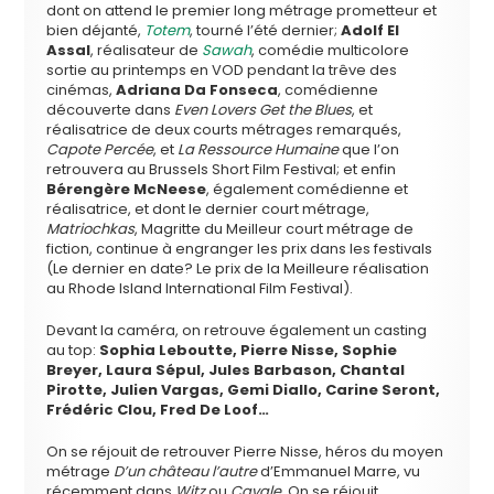
dont on attend le premier long métrage prometteur et
bien déjanté,
Totem
, tourné l’été dernier;
Adolf El
Assal
, réalisateur de
Sawah
, comédie multicolore
sortie au printemps en VOD pendant la trêve des
cinémas,
Adriana Da Fonseca
, comédienne
découverte dans
Even Lovers Get the Blues
, et
réalisatrice de deux courts métrages remarqués,
Capote Percée
, et
La Ressource Humaine
que l’on
retrouvera au Brussels Short Film Festival; et enfin
Bérengère McNeese
, également comédienne et
réalisatrice, et dont le dernier court métrage,
Matriochkas
, Magritte du Meilleur court métrage de
fiction, continue à engranger les prix dans les festivals
(Le dernier en date? Le prix de la Meilleure réalisation
au Rhode Island International Film Festival).
Devant la caméra, on retrouve également un casting
au top:
Sophia Leboutte, Pierre Nisse, Sophie
Breyer, Laura Sépul, Jules Barbason, Chantal
Pirotte, Julien Vargas, Gemi Diallo, Carine Seront,
Frédéric Clou, Fred De Loof…
On se réjouit de retrouver Pierre Nisse, héros du moyen
métrage
D’un château l’autre
d’Emmanuel Marre, vu
récemment dans
Witz
ou
Cavale
. On se réjouit