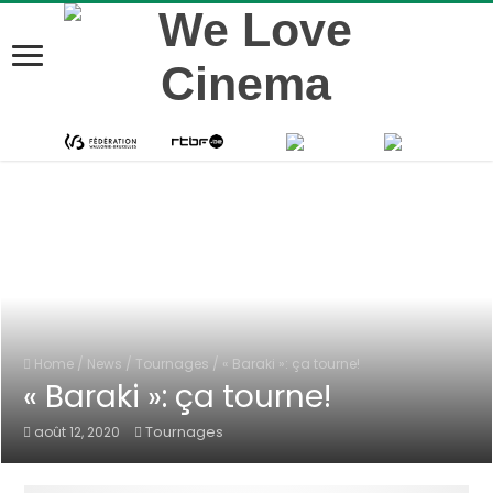
Home
/
News
/
Tournages
/
« Baraki »: ça tourne!
« Baraki »: ça tourne!
Tournages
août 12, 2020