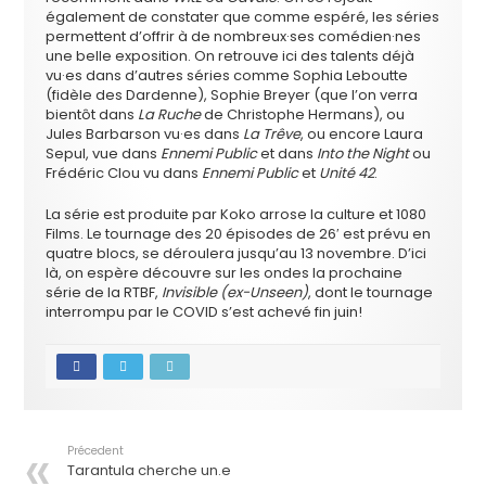
également de constater que comme espéré, les séries
permettent d’offrir à de nombreux·ses comédien·nes
une belle exposition. On retrouve ici des talents déjà
vu·es dans d’autres séries comme Sophia Leboutte
(fidèle des Dardenne), Sophie Breyer (que l’on verra
bientôt dans
La Ruche
de Christophe Hermans), ou
Jules Barbarson vu·es dans
La Trêve
, ou encore Laura
Sepul, vue dans
Ennemi Public
et dans
Into the Night
ou
Frédéric Clou vu dans
Ennemi Public
et
Unité 42
.
La série est produite par Koko arrose la culture et 1080
Films. Le tournage des 20 épisodes de 26′ est prévu en
quatre blocs, se déroulera jusqu’au 13 novembre. D’ici
là, on espère découvre sur les ondes la prochaine
série de la RTBF,
Invisible (ex-Unseen)
, dont le tournage
interrompu par le COVID s’est achevé fin juin!
Précedent
Tarantula cherche un.e