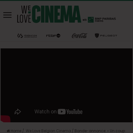
Home
/
We Love Belgian Cinema
/
Bande-annonce: « Un coup