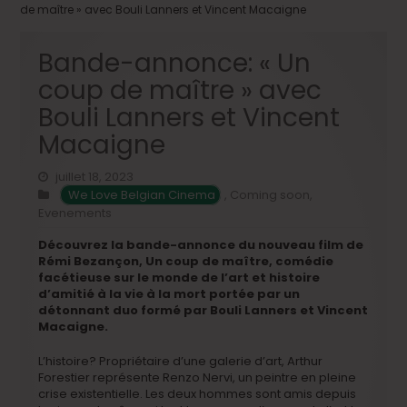
de maître » avec Bouli Lanners et Vincent Macaigne
Bande-annonce: « Un
coup de maître » avec
Bouli Lanners et Vincent
Macaigne
juillet 18, 2023
We Love Belgian Cinema
,
Coming soon
,
Evenements
Découvrez la bande-annonce du nouveau film de
Rémi Bezançon, Un coup de maître, comédie
facétieuse sur le monde de l’art et histoire
d’amitié à la vie à la mort portée par un
détonnant duo formé par Bouli Lanners et Vincent
Macaigne.
L’histoire? Propriétaire d’une galerie d’art, Arthur
Forestier représente Renzo Nervi, un peintre en pleine
crise existentielle. Les deux hommes sont amis depuis