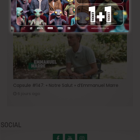
BRIFF 2026: la Compétition belge!
4 jours ago
Capsule #147: « Notre Salut » d’Emmanuel Marre
6 jours ago
SOCIAL