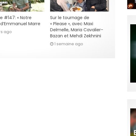
e #147: « Notre
Sur le tournage de
» d’Emmanuel Marre
« Please », avec Maxi
Delmelle, Maria Cavalier-
rs ago
Bazan et Mehdi Zekhnini
1 semaine ago