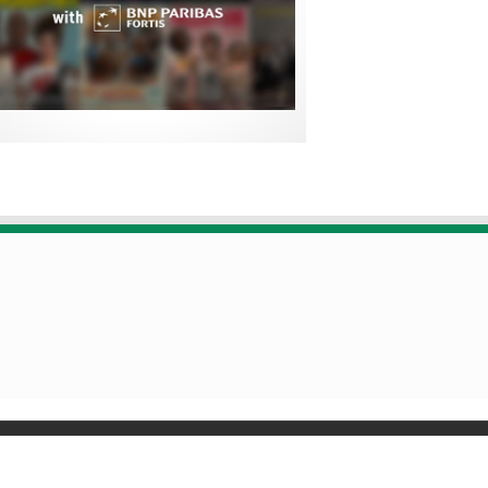
Designed by
Poids Plume
- Web by
Point Be