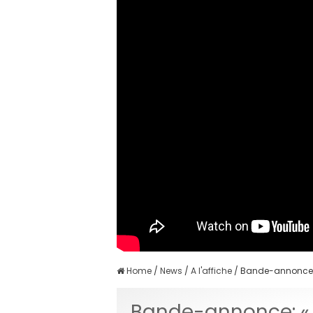
Home
/
News
/
A l'affiche
/
Bande-annonce: «
Bande-annonce: « 