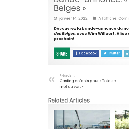
Belges »
janvier 14, 2022
A l'affiche
,
Comi
Découvrez la bande-annonce du no
des Belges
, avec Wim Willaert, Alice o
prochain!
Facebook
Twitter
Share
Précedent
Casting enfants pour « Toto se
met au vert »
Related Articles