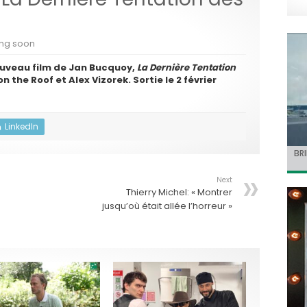
ng soon
uveau film de Jan Bucquoy,
La Dernière Tentation
n the Roof et Alex Vizorek. Sortie le 2 février
LinkedIn
BRI
« C
Ca
« T
« N
Hol
Ma
dol
de 
l’a
Next
Thierry Michel: « Montrer
jusqu’où était allée l’horreur »