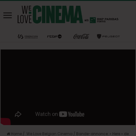
Home
/
We Love Belgian Cinema
/
Bande-annonce: « Here » de