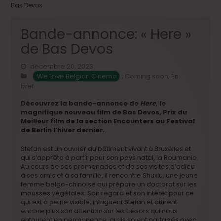
Bas Devos
Bande-annonce: « Here »
de Bas Devos
décembre 20, 2023
We Love Belgian Cinema
,
Coming soon
,
En
bref
Découvrez la bande-annonce de
Here
, le
magnifique nouveau film de Bas Devos, Prix du
Meilleur film de la section Encounters au Festival
de Berlin l’hiver dernier.
Stefan est un ouvrier du bâtiment vivant à Bruxelles et
qui s’apprête à partir pour son pays natal, la Roumanie.
Au cours de ses promenades et de ses visites d’adieu
à ses amis et à sa famille, il rencontre Shuxiu, une jeune
femme belgo-chinoise qui prépare un doctorat sur les
mousses végétales. Son regard et son intérêt pour ce
qui est à peine visible, intriguent Stefan et attirent
encore plus son attention sur les trésors qui nous
entourent en permanence, qu’ils soient partagés avec