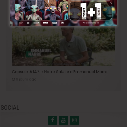
4 jours ago
Capsule #147: « Notre Salut » d’Emmanuel Marre
6 jours ago
SOCIAL