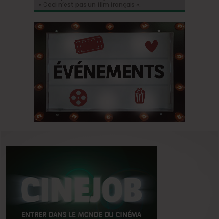
« Ceci n’est pas un film français ».
retour de l’acteur dans une relecture sombre
Hollywood a enfin une date de sortie !
Marre
du classique de Dickens !