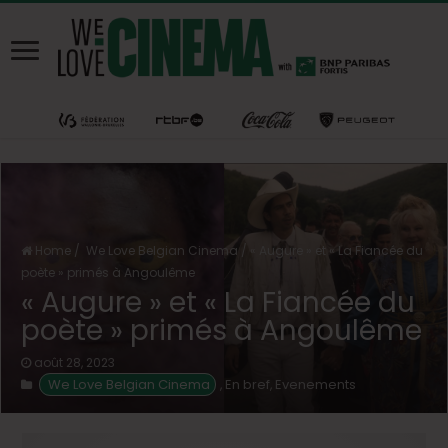
Home
/
We Love Belgian Cinema
/
« Augure » et « La Fiancée du
poète » primés à Angoulême
« Augure » et « La Fiancée du
poète » primés à Angoulême
août 28, 2023
We Love Belgian Cinema
En bref
Evenements
,
,