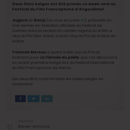
Deux films belges ont été primés ce week-end au
Festival du Film Francophone d’Angoulême!
Augure
de
Baloji
(on vous en parle
ici
), présenté en
mai dernier en Sélection officielle au Festival de
Cannes dans la section Un certain regard où le film a
reçu le Prix New Voice, a donc reçu le Prix de la Mise en
scène.
Yolande Moreau
a quant à elle reçu le Prix du
Scénario pour
La Fiancée du poète
, que l’on découvrira
en avant-première belge lors du Festival International
du Film Francophone de Namur.
Les deux films sortiront dans les salles belges en
novembre!
Précedent
Bande-annonce: