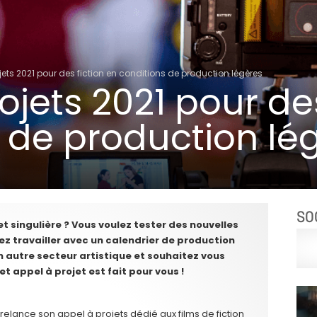
jets 2021 pour des fiction en conditions de production légères
ojets 2021 pour des
 de production lé
SO
t singulière ? Vous voulez tester des nouvelles
ez travailler avec un calendrier de production
 autre secteur artistique et souhaitez vous
Cet appel à projet est fait pour vous !
relance son appel à projets dédié aux films de fiction