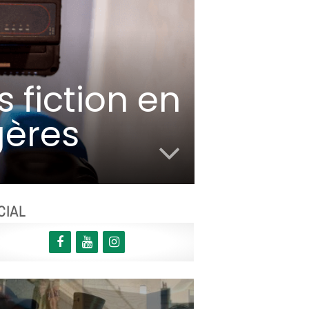
 fiction en
gères
CIAL