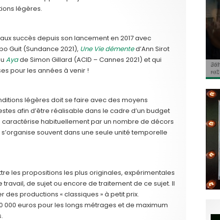
ions légères.
eaux succès depuis son lancement en 2017 avec
po Guit (Sundance 2021),
Une Vie démente
d’Ann Sirot
ou
Aya
de Simon Gillard (ACID – Cannes 2021) et qui
BRI
Jo
BRI
« C
Ca
s pour les années à venir !
« C
ret
Hol
Ma
du 
onditions légères doit se faire avec des moyens
tes afin d’être réalisable dans le cadre d’un budget
l se caractérise habituellement par un nombre de décors
ui s’organise souvent dans une seule unité temporelle
tre les propositions les plus originales, expérimentales
ravail, de sujet ou encore de traitement de ce sujet. Il
 des productions « classiques » à petit prix.
00 000 euros pour les longs métrages et de maximum
.