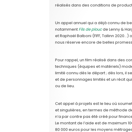
réalisés dans des conditions de product
Un appel annuel qui a déjà connu de b
notamment
Fils de plouc
de Lenny & Har
et Raphaël Balboni (FIFF, Tallinn 2020…) 
nous réserve encore de belles promesse
Pour rappel, un film réalisé dans des c
techniques (équipes et matériels) modes
limité connu dès le départ ; dès lors, i
et de personnages limités et un récit q
ou de lieu.
Cet appel à projets est le lieu où soumet
et singulières, en termes de méthode de t
n’a par contre pas été créé pour financer
Le montant de l’aide est de maximum 1
80 000 euros pour les moyens métrages