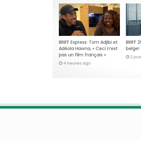
BRIFF Express: Tom Adjibi et
BRIFF 
Adéola Hawna, « Ceci n’est
belge!
pas un film français ».
2 jou
4 heures ago