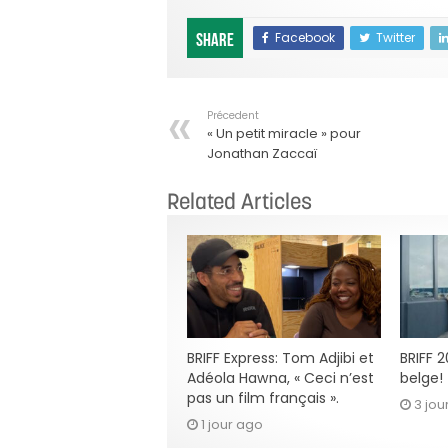
Facebook
Twitter
Share
Précedent
« Un petit miracle » pour
Jonathan Zaccaï
Related Articles
BRIFF Express: Tom Adjibi et
BRIFF 
Adéola Hawna, « Ceci n’est
belge!
pas un film français ».
3 jou
1 jour ago