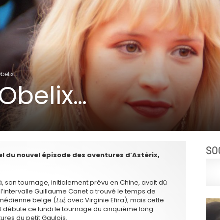
belix…
Obelix…
SO
l du nouvel épisode des aventures d’Astérix,
à, son tournage, initialement prévu en Chine, avait dû
l’intervalle Guillaume Canet a trouvé le temps de
comédienne belge (
Lui
, avec Virginie Efira), mais cette
et débute ce lundi le tournage du cinquième long
ures du petit Gaulois.