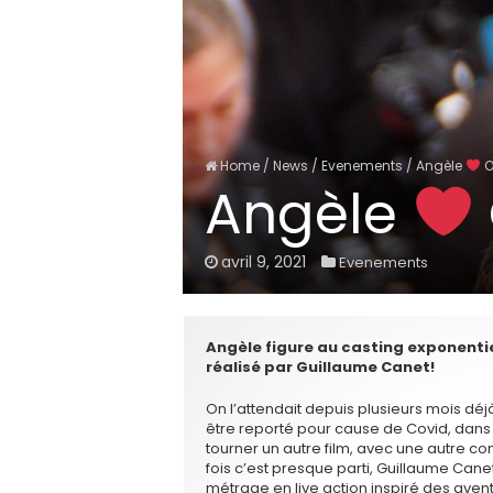
Home
/
News
/
Evenements
/
Angèle
O
Angèle
avril 9, 2021
Evenements
Angèle figure au casting exponentie
réalisé par Guillaume Canet!
On l’attendait depuis plusieurs mois déj
être reporté pour cause de Covid, dans 
tourner un autre film, avec une autre 
fois c’est presque parti, Guillaume Can
métrage en live action inspiré des avent