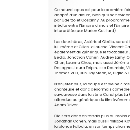
Ce nouvel opus est pour la première fois
adapté d’un album, bien qu’il soit évid
par Uderzo et Goscinny. Au programme 
inédite entre l’Empire chinois et l’Empi
interprétée par Marion Cotillard).
Les deux héros, Astérix et Obélix, seron
lui-même et Gilles Lellouche. Vincent Ca
également au générique le footballeur Zl
Bedia, Jonathan Cohen, Audrey Lamy, Ore
Chen, Leanna Chea, mais aussi Jérôme 
Desagnat, Laura Felpin, Issa Doumbia, V
Thomas VDB, Bun Hay Mean, M, Bigflo & O
N’en jetez plus, la coupe est pleine? Pas
chanteuse et donc désormais comédien
savoureuse dans la série Canal plus L
attendue au générique du film évènemen
Adam Driver.
Elle sera donc en terrain plus ou moins 
Jonathan Cohen, mais aussi Philippe Kat
la blonde Falbala, en son temps charm