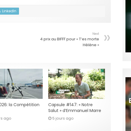
LinkedIn
Next
4 prix au BIFFF pour « T’es morte
Hélène »
2026: la Compétition
Capsule #147: « Notre
Salut » d’Emmanuel Marre
rs ago
5 jours ago