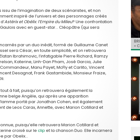
 issu de l’imagination de deux scénaristes, et non
emment inspiré de l’univers et des personnages créés
d’
Astérix et Obélix: l’Empire du Milieu
? Une confrontation
re Gaulois avec en guest-star… Cléopâtre (qui sera
BRI
Jo
BRI
« C
Ca
t incarnés par un duo inédit, formé de Guillaume Canet
« C
ret
Hol
Ma
ssel sera César, en toute simplicité, et on retrouvera
du 
atan Ibrahimovic, l’infatigable Pierre Richard, Ramzy
lsan, Katerine, Linh-Dan Pham, José Garcia, Julie
Commandeur, Manu Payet, McFly et Carlito, Vincent
incent Desagnat, Frank Gastambide, Monsieur Fraize,
li.
 tout à fait, puisqu’on retrouvera également la
ne belge Angèle, qui après une apparition
a Flamme porté par Jonathan Cohen, est également
t de Leos Carax, Annette, avec Marion Cotillard et
connue, puisqu’elle retrouvera Marion Cotillard et
erine croisé sur le
clip
et la chanson Duo. Elle incarnera
ée par Obelix…