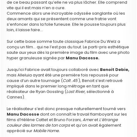
de ce beau passant qu’elle ne va plus lâcher. Elle comprend
vite qui il est mais n’en a cure.
Commence alors une incroyable odyssée sanglante où les
deux amants qui se présentent comme une fratrie vont
s’enfoncer dans la folie furieuse. Elle le pousse toujours plus
loin, il laisse faire…
Sur cette base somme toute classique Fabrice Du Welz a
conçu un film… qui ne l’est pas du tout. Le parti-pris esthétique
saute aux yeux dès la première image du film avec une photo
hyper granuleuse signée par
Manu Dacosse.
Jusqu’ici Fabrice avait toujours collaboré avec
Benoit Debie,
mais Alleluia ayant été une première fois repoussé pour
cause d’un autre tournage (
Colt .45
), Benoit s’est retrouvé
impliqué dans le premier long métrage en tant que
réalisateur de Ryan Gossling (
Lost River
, sélectionné à
Cannes).
Le réalisateur s’est donc presque naturellement tourné vers
Manu Dacosse
dont on connaît le travail flamboyant sur les
films d’Hélène Cattet et Bruno Forzani,
Amer
et
L’étrange
couleur des larmes de ton corps
et qu’on avait également
apprécié sur
Mobile Home.