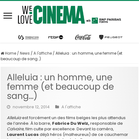
Home
/
News
/
A l'affiche
/
Alleluia : un homme, une femme (et
beaucoup de sang…)
Alleluia : un homme, une
femme (et beaucoup de
sang…)
novembre 12, 2014
A l'affiche
Alleluia
est forcément un des films belges les plus attendus
de l’année. À la barre,
Fabrice Du Welz,
responsable de
Calvaire
, film culte par excellence. Devant la caméra,
Laurent Lucas
déjà héros (malheureux) de ce cauchemar