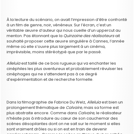
À la lecture du scénario, on avait l’impression d’être confronté
à un film de genre, noir, vénéneux. Sur l’écran, c’est un
véritable œuvre d’auteur qui nous cueille d’un uppercut au
menton. Pas étonnant que la
Quinzaine des réalisateurs
ait
souhaité proposer cette œuvre singulière à Cannes, l’année
même où elle s’ouvre plus largement à un cinéma,
imprévisible, moins stéréotypé que par le passé.
Alleluia
est taillé de ce bois rugueux qui va enchanter les
cinéphiles les plus aventureux et probablement révulser les
cinéphages qui ne s’attendent pas à ce degré
d’expérimentation et de recherche formelle.
Dans la filmographie de Fabrice Du Welz,
Alleluia
est bien un
prolongement thématique de
Calvaire,
mais sa forme est
plus abstraite encore. Comme dans
Calvaire,
le réalisateur
n’hésite pas à introduire au cœur de son cauchemar des
scènes désopilantes dont on ne sait sur le moment si elles
sont vraiment drôles ou si on est en train de devenir