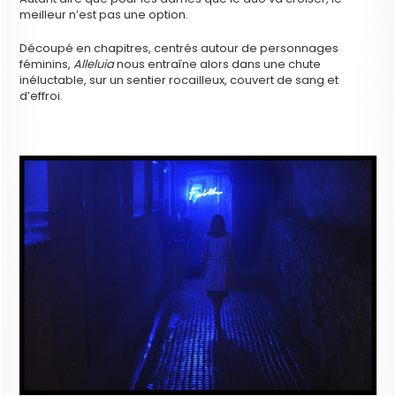
meilleur n’est pas une option.
Découpé en chapitres, centrés autour de personnages
féminins,
Alleluia
nous entraîne alors dans une chute
inéluctable, sur un sentier rocailleux, couvert de sang et
d’effroi.