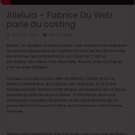
Alleluia – Fabrice Du Welz
parle du casting
mars 21, 2014
Rencontres
Michel, un quadra un peu paumé, mais diablement séduisant
assure sa subsistance en mettant la main sur les économies
de femmes qui tombent sous son charme. C’est un
prédateur. Au mieux, il les dépouille. Au pire, il les trucide et
s’en va avec l’argent.
Lorsque sa route croise celle de Gloria, c’est le choc. La
flamboyante Ibère, qui a perdu ses marques au fil d’une
existence triste, tombe raide dingue amoureuse de ce beau
passant qu’elle ne va plus lâcher. Commence alors une
incroyable odyssée sanglante où les deux amants qui se
présentent comme une fratrie vont s’enfoncer dans la folie
furieuse.
Alléluia est l’adaptation d’un fait divers qui a secoué les États-