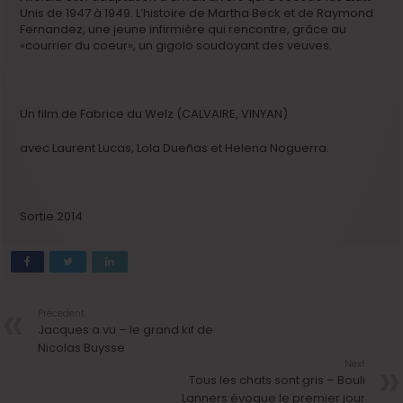
Unis de 1947 à 1949. L’histoire de Martha Beck et de Raymond
Fernandez, une jeune infirmière qui rencontre, grâce au
«courrier du coeur», un gigolo soudoyant des veuves.
Un film de Fabrice du Welz (CALVAIRE, VINYAN)
avec Laurent Lucas, Lola Dueñas et Helena Noguerra.
Sortie 2014
Précedent
Jacques a vu – le grand kif de
Nicolas Buysse
Next
Tous les chats sont gris – Bouli
Lanners évoque le premier jour