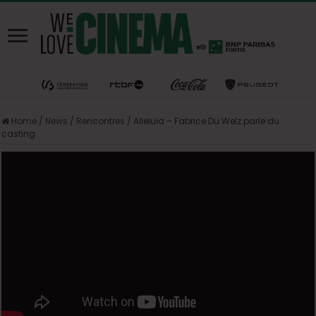
Home
/
News
/
Rencontres
/
Alleluia – Fabrice Du Welz parle du
casting