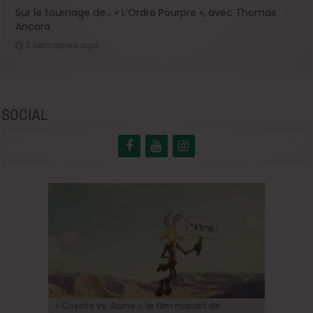
Sur le tournage de… « L’Ordre Pourpre », avec Thomas
Ancora
3 semaines ago
SOCIAL
BRIFF Express: Tom Adjibi et Adéola Hawna,
Johnny Depp en Ebenezer Scrooge: le grand
BRIFF 2026: la Compétition belge!
« Coyote vs. Acme », le film maudit de
Capsule #147: « Notre Salut » d’Emmanuel