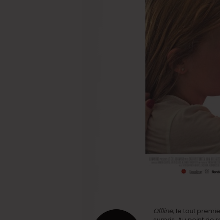
Offline
, le tout prem
surpris. Au point de