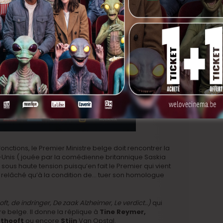
onctions, le Premier Ministre belge doit rencontrer la
-Unis ( jouée par la comédienne britannique Saskia
ous haute tension puisqu’en fait le Premier qui vient
é relâché qu’à la condition de… tuer son homologue
oft, de indringer, De zaak Alzheimer, Le verdict..)
qui
e belge. Il donne la réplique à
Tine Reymer,
fthooft
ou encore
Stijn
Van Opstal.