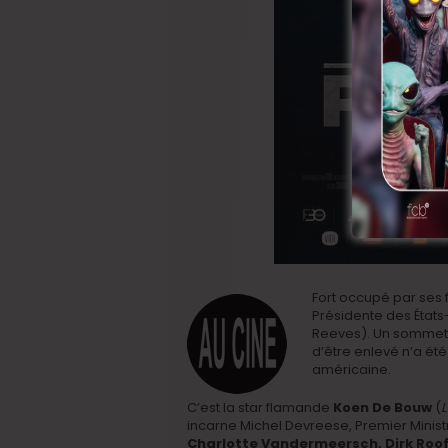
Fort occupé par ses f
Présidente des États
Reeves). Un sommet s
d’être enlevé n’a ét
américaine.
C’est la star flamande
Koen De Bouw
(
L
incarne Michel Devreese, Premier Ministr
Charlotte Vandermeersch, Dirk Roo