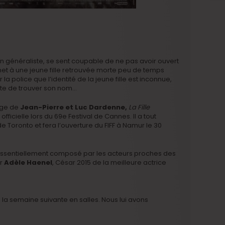
 généraliste, se sent coupable de ne pas avoir ouvert
net à une jeune fille retrouvée morte peu de temps
la police que l’identité de la jeune fille est inconnue,
te de trouver son nom…
age de
Jean-Pierre et Luc Dardenne,
La Fille
fficielle lors du 69e Festival de Cannes. Il a tout
 Toronto et fera l’ouverture du FIFF à Namur le 30
essentiellement composé par les acteurs proches des
ar
Adèle Haenel
, César 2015 de la meilleure actrice
orti la semaine suivante en salles. Nous lui avons