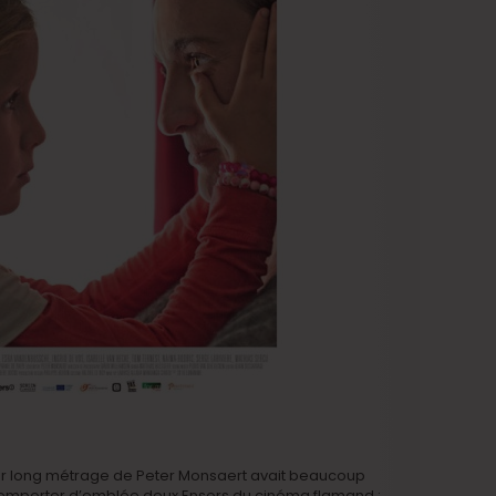
ier long métrage de Peter Monsaert avait beaucoup
 remporter d’emblée deux Ensors du cinéma flamand :