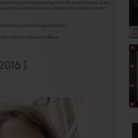
anifier vos prochaines sorties en solo, en amoureux, entre
questions existentielles qui doivent être résolues sans
cles mis à jour très régulièrement.
BRI
Jo
BRI
« C
Ca
« C
ret
Hol
Ma
i n’existe nulle part ailleurs.
du 
 2016 ]