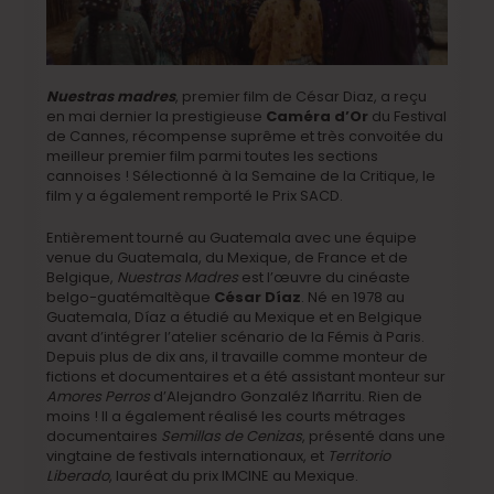
Nuestras madres
, premier film de César Diaz, a reçu
en mai dernier la prestigieuse
Caméra d’Or
du Festival
de Cannes, récompense suprême et très convoitée du
meilleur premier film parmi toutes les sections
cannoises ! Sélectionné à la Semaine de la Critique, le
film y a également remporté le Prix SACD.
Entièrement tourné au Guatemala avec une équipe
venue du Guatemala, du Mexique, de France et de
Belgique,
Nuestras Madres
est l’œuvre du cinéaste
belgo-guatémaltèque
César Díaz
. Né en 1978 au
Guatemala, Díaz a étudié au Mexique et en Belgique
avant d’intégrer l’atelier scénario de la Fémis à Paris.
Depuis plus de dix ans, il travaille comme monteur de
fictions et documentaires et a été assistant monteur sur
Amores Perros
d’Alejandro Gonzaléz Iñarritu. Rien de
moins ! Il a également réalisé les courts métrages
documentaires
Semillas de Cenizas
, présenté dans une
vingtaine de festivals internationaux, et
Territorio
Liberado
, lauréat du prix IMCINE au Mexique.