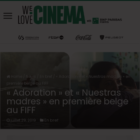
Home
/
News
/
En bref
/
« Adoration » et « Nuestras madres » en
première belge au FIFF
« Adoration » et « Nuestras
madres » en première belge
au FIFF
En bref
juillet 29, 2019