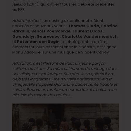
Alléluia
(2014), qui avaient tous les deux été présentés
au FIFF.
Adoration
réunit un casting exceptionnel mêlant
habitués et nouveaux venus :
Thomas Gioria, Fantine
Harduin, Benoît Poelvoorde, Laurent Lucas,
Gwendolyn Gourvenec, Charlotte Vandermeersch
et
Peter Van den Begin
. La photographie du film,
élément toujours essentiel chez le cinéaste, est signée
Manu Dacosse, sur une musique de Vincent Cahay.
Adoration, c’est l’histoire de Paul, un jeune garçon
solitaire de 14 ans. Sa mère est femme de ménage dans
une clinique psychiatrique. Son père les a quittés il y a
déjà très longtemps. Une nouvelle patiente arrive à la
clinique. Elle s’appelle Gloria, une adolescente trouble et
solaire. Paul va en tomber amoureux fou et s’enfuir avec
elle, loin du monde des adultes…