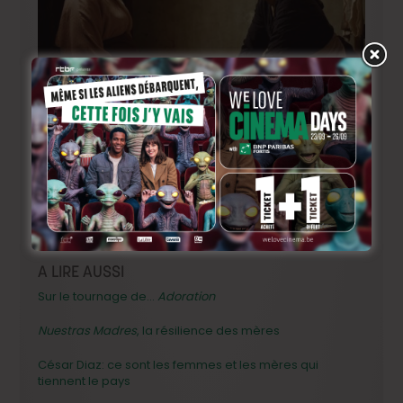
Nisrin Erradi et Lubna Zabal dans « Adam » de Mariam
Touzani
On retrouvera également à l’affiche du la coproduction
belge
Adam
, de Maryam Touzani, avec au casting la
formidable comédienne belge Lubna Azabal.
Rendez-vous dans la capitale wallonne du 27
septembre au 4 octobre prochains!
A LIRE AUSSI
Sur le tournage de…
Adoration
Nuestras Madres
, la résilience des mères
César Diaz: ce sont les femmes et les mères qui
tiennent le pays