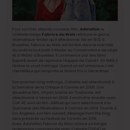
Pour son très attendu nouveau film,
Adoration
, le
cinéaste belge
Fabrice du Welz
retrouve le genre
dramatique-thriller qu’il affectionne. Né en 1972 à
Bruxelles, Fabrice du Welz est tombé dans la marmite
du cinéma tout petit. Il étudie au Conservatoire de Liège
et à l’INSAS à Bruxelles. Il commence par des films
Super8 avant de rejoindre l’équipe de Canal+. En 1999, il
réalise le court métrage
Quand on est amoureux c’est
merveilleux
qui remporte le Grand Prix à Gérardmer.
Son premier long métrage,
Calvaire,
est sélectionné à
la Semaine de la Critique à Cannes en 2005. Son
deuxième film,
Vinyan
, tourné en Thaïlande, est
sélectionné à Venise en 2008. Il enchaîne ensuite avec
Colt 45
, suivi du film
Alléluia
qui sera sélectionné à la
Quinzaine des Réalisateurs à Cannes en 2014. Tourné à
Los Angeles, son film suivant,
Message from the King
,
sera présenté au Festival de Toronto en 2016.
Avec
Adoration
, Fabrice du Welz clôture sa trilogie
ardennaise commencée avec
Calvaire
(2004) et