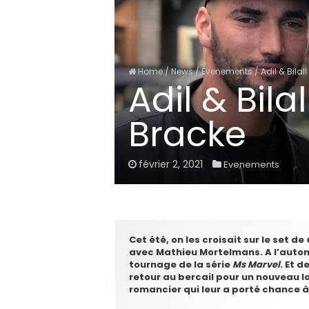
Home
/
News
/
Evenements
/
Adil & Bila
Adil & Bil
Bracke
février 2, 2021
Evenements
Cet été, on les croisait sur le set de
avec Mathieu Mortelmans. A l’automn
tournage de la série
Ms Marvel
. Et 
retour au bercail pour un nouveau 
romancier qui leur a porté chance à