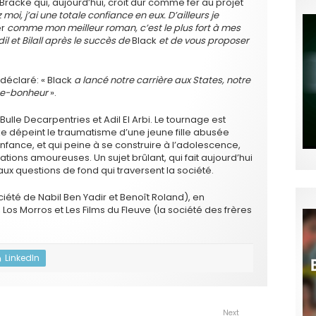
racke qui, aujourd’hui, croit dur comme fer au projet
z moi, j’ai une totale confiance en eux. D’ailleurs je
er
comme mon meilleur roman, c’est le plus fort à mes
il et Bilall après le succès de
Black
et de vous proposer
x déclaré: « Black
a lancé notre carrière aux States, notre
rte-bonheur
».
 Bulle Decarpentries et Adil El Arbi. Le tournage est
e dépeint le traumatisme d’une jeune fille abusée
fance, et qui peine à se construire à l’adolescence,
ations amoureuses. Un sujet brûlant, qui fait aujourd’hui
aux questions de fond qui traversent la société.
ociété de Nabil Ben Yadir et Benoît Roland), en
os Morros et Les Films du Fleuve (la société des frères
LinkedIn
Next