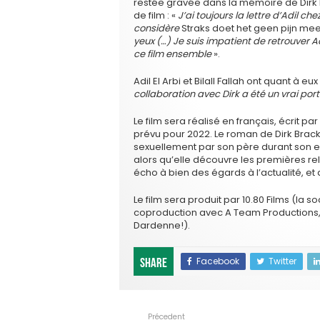
restée gravée dans la mémoire de Dirk B
de film : «
J’ai toujours la lettre d’Adil che
considère
Straks doet het geen pijn me
yeux (…) Je suis impatient de retrouver Ad
ce film ensemble
».
Adil El Arbi et Bilall Fallah ont quant à eu
collaboration avec Dirk a été un vrai po
Le film sera réalisé en français, écrit par
prévu pour 2022. Le roman de Dirk Brack
sexuellement par son père durant son en
alors qu’elle découvre les premières rel
écho à bien des égards à l’actualité, et 
Le film sera produit par 10.80 Films (la s
coproduction avec A Team Productions, L
Dardenne!).
Facebook
Twitter
Share
Précedent