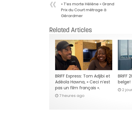
« T’es morte Hélène » Grand
Prix du Court métrage à
Gérardmer
Related Articles
BRIFF Express: Tom Adjibi et
BRIFF 
Adéola Hawna, « Ceci n’est
belge!
pas un film français ».
2 jou
7 heures ago