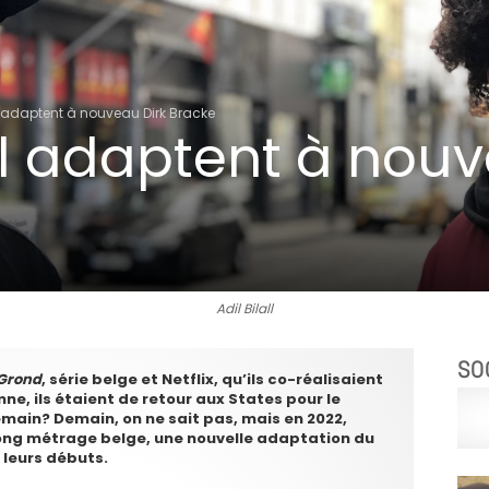
ll adaptent à nouveau Dirk Bracke
all adaptent à nou
Adil Bilall
SO
Grond
, série belge et Netflix, qu’ils co-réalisaient
e, ils étaient de retour aux States pour le
demain? Demain, on ne sait pas, mais en 2022,
long métrage belge, une nouvelle adaptation du
 leurs débuts.