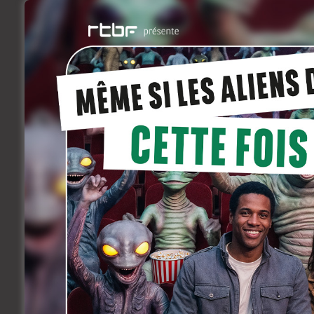
Abel & Gordon Plut
septembre 20, 2011
Rencontres
Avec un trio aux commandes, la conceptio
scénario linéaire et strict n’a forcément
complète, qui surenchérit? Est-ce plutô
simple?