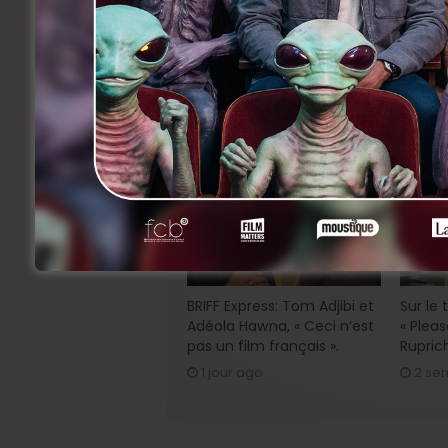
Facebook
Twitter
Li
Share
Précedent
Abel & Gordon Pro vs marge
Related Articles
BRIFF Express: Tom Adjibi et
Sur le
Adéola Hawna, « Ceci n’est
« Pleas
pas un film français ».
Rupric
1 jour ago
2 se