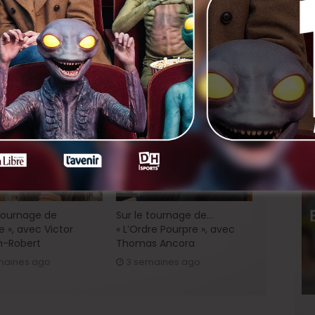
nkedIn
Next
Abel & Gordon – Un Cinéma
empirique
 tournage de
Sur le tournage de…
e », avec Victor
« L’Ordre Pourpre », avec
h-Robert
Thomas Ancora
maines ago
3 semaines ago