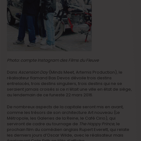
Photo: compte Instagram des Films du Fleuve
Dans
Ascension Day
(Minds Meet, Artemis Production), le
réalisateur flamand Bas Devos dévoile trois destins
entrelacés, trois destins singuliers, trois destins qui ne se
seraient jamais croisés si ce n’était une ville en état de siège,
au lendemain de ce funeste 22 mars 2016.
De nombreux aspects de la capitale seront mis en avant,
comme les trésors de son architecture Art nouveau (Le
Métropole, les Galeries de la Reine, le Café Cirio), qui
serviront de cadre au tournage de
The Happy Prince
, le
prochain film du comédien anglais Rupert Everett, qui relate
les derniers jours d’Oscar Wilde, avec le réalisateur mais
également Colin Firth en tête d’affiche.