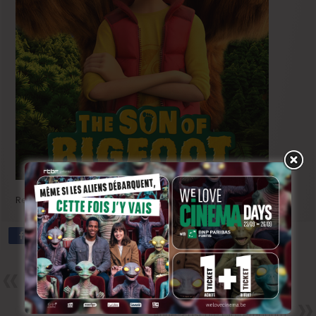
Rendez-vous sur les écrans dès l’année prochaine!
Précedent
5 minutes avec… Yoann Blanc
Next
Anne-Pascale Clairembourg