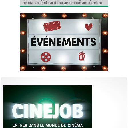
retour de l’acteur dans une relecture sombre
Hollywood a enfin une date de sortie !
Marre
dollars et devient le plus grand succès de
du classique de Dickens !
l’année !