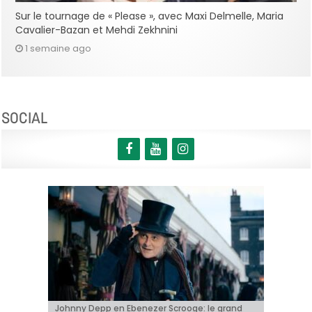
Sur le tournage de « Please », avec Maxi Delmelle, Maria
Cavalier-Bazan et Mehdi Zekhnini
1 semaine ago
SOCIAL
Johnny Depp en Ebenezer Scrooge: le grand
BRIFF 2026: la Compétition belge!
« Coyote vs. Acme », le film maudit de
Capsule #147: « Notre Salut » d’Emmanuel
« Toy Story 5 » franchit le cap du milliard de