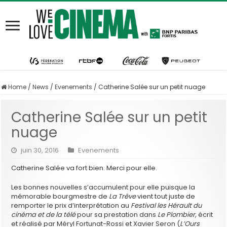
Home
/
News
/
Evenements
/
Catherine Salée sur un petit nuage
Catherine Salée sur un petit
nuage
juin 30, 2016
Evenements
Catherine Salée va fort bien. Merci pour elle.
Les bonnes nouvelles s’accumulent pour elle puisque la
mémorable bourgmestre de
La Trêve
vient tout juste de
remporter le prix d’interprétation au
Festival les Hérault du
cinéma et de la télé
pour sa prestation dans
Le Plombier,
écrit
et réalisé par Méryl Fortunat-Rossi et Xavier Seron (
L’Ours