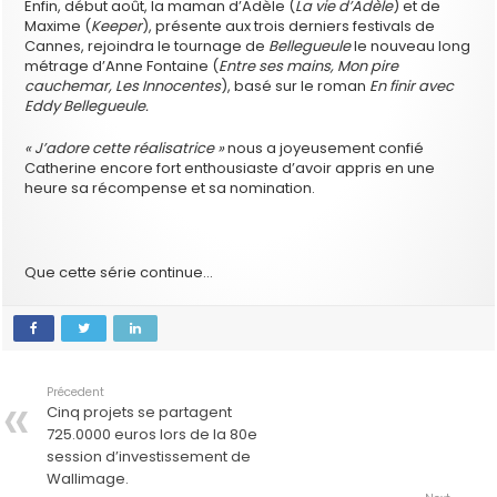
Enfin, début août, la maman d’Adèle (
La vie d’Adèle
) et de
Maxime (
Keeper
), présente aux trois derniers festivals de
Cannes, rejoindra le tournage de
Bellegueule
le nouveau long
métrage d’Anne Fontaine (
Entre ses mains, Mon pire
cauchemar, Les Innocentes
), basé sur le roman
En finir avec
Eddy Bellegueule.
« J’adore cette réalisatrice »
nous a joyeusement confié
Catherine encore fort enthousiaste d’avoir appris en une
heure sa récompense et sa nomination.
Que cette série continue…
Précedent
Cinq projets se partagent
725.0000 euros lors de la 80e
session d’investissement de
Wallimage.