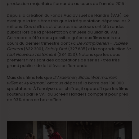
production majoritaire flamande au cours de l’année 2015.
Depuis la création du Fonds Audiovisuel de Flandre (VAF), ce
n’est que la troisième fois que la fréquentation dépasse les 2
millions. Ces chiffres et d’autres indicateurs ont été rendus
publics lors de la présentation annuelle du Bilan du VAF.
Ce record a été rendu possible grâce aux films sortis au
cours du dernier trimestre dont
FC De Kampioenen – Jubilee
General
(632.300),
Safety First
(327.685) et la coproduction
Le
tout Nouveau Testament
(284.323). Notons que les deux
premiers films sont des adaptations de séries « très très
grand public » de la télévision flamande.
Mais des films tels que
D’Ardennen
,
Black
,
Wat mannen
willen
et
Ay Ramon!
ont tous dépassé la barre des 100.000
spectateurs. À l’analyse des chiffres, il apparaît que les films
soutenus par le VAF ou Screen Flanders comptent pour près
de 93% dans ce box-office.