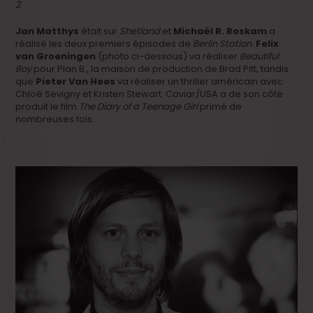
2
.
Jan Matthys
était sur
Shetland
et
Michaël R. Roskam
a
réalisé les deux premiers épisodes de
Berlin Station
.
Felix
van Groeningen
(photo ci-dessous) va réaliser
Beautiful
Boy
pour Plan B., la maison de production de Brad Pitt, tandis
que
Pieter Van Hees
va réaliser un thriller américain avec
Chloë Sevigny et Kristen Stewart. Caviar/USA a de son côté
produit le film
The Diary of a Teenage Girl
primé de
nombreuses fois.