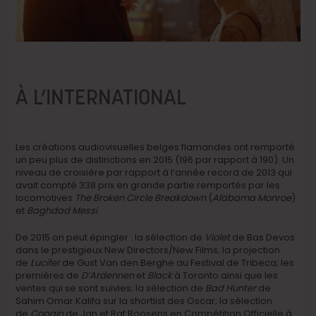
À L’INTERNATIONAL
Les créations audiovisuelles belges flamandes ont remporté
un peu plus de distinctions en 2015 (196 par rapport à 190). Un
niveau de croisière par rapport à l’année record de 2013 qui
avait compté 338 prix en grande partie remportés par les
locomotives
The Broken Circle Breakdown
(
Alabama Monroe
)
et
Baghdad Messi
.
De 2015 on peut épingler : la sélection de
Violet
de Bas Devos
dans le prestigieux New Directors/New Films; la projection
de
Lucifer
de Gust Van den Berghe au Festival de Tribeca; les
premières de
D’Ardennen
et
Black
à Toronto ainsi que les
ventes qui se sont suivies; la sélection de
Bad Hunter
de
Sahim Omar Kalifa sur la shortlist des Oscar; la sélection
de
Copain
de Jan et Raf Roosens en Compétition Officielle à