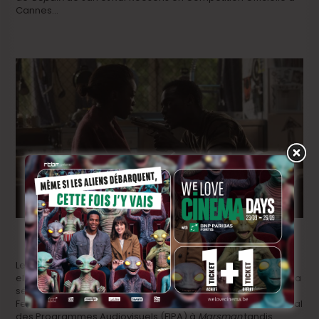
Cannes…
Les séries soutenues par le VAF/Fonds Média ont quant à
elles également connu une belle carrière à l’étranger avec la
sélection de
Tabula Rasa
au Co-Production Market du
Festival de Berlin et les deux prix remis au Festival International
des Programmes Audiovisuels (FIPA) à
Marsman
tandis