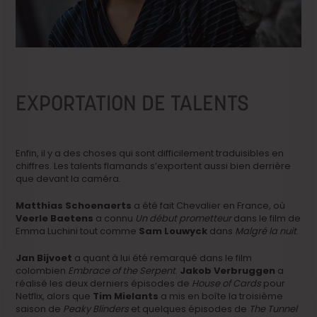
EXPORTATION DE TALENTS
Enfin, il y a des choses qui sont difficilement traduisibles en
chiffres. Les talents flamands s’exportent aussi bien derrière
que devant la caméra.
Matthias Schoenaerts
a été fait Chevalier en France, où
Veerle Baetens
a connu
Un début prometteur
dans le film de
Emma Luchini tout comme
Sam Louwyck
dans
Malgré la nuit
.
Jan Bijvoet
a quant à lui été remarqué dans le film
colombien
Embrace of the Serpent
.
Jakob Verbruggen
a
réalisé les deux derniers épisodes de
House of Cards
pour
Netflix, alors que
Tim Mielants
a mis en boîte la troisième
saison de
Peaky Blinders
et quelques épisodes de
The Tunnel