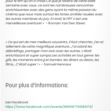
pour le film qu’on a choisi.Ce que je retiens de cette belle
semaine avec vous, ce sont les nombreuses rencontres
enrichissantes avec des gens ayant la même passion du
cinéma que nous mais surtout les fortes amitiés nouées avec
les autres membres du jury. En bref, le FIFF c’est une
merveilleuse aventure! » –
Romain Van Den Steen
« Ce qui est de mes meilleurs souvenirs, il faut chercher, j’en ai
tellement de cette magnifique aventure…J’ai adoré les
débriefings, partager mon avis avec les autres, c’était
enrichissant et super sympa.Les activités en tout genre: les
gifs, les moments entre jj et Damien, les dîners au Resto, les
films,…C’était super ! » –
Samuël Hennaux
Pour plus d’informations:
Lien facebook :
https://www.facebook.com/events/990097741084173/