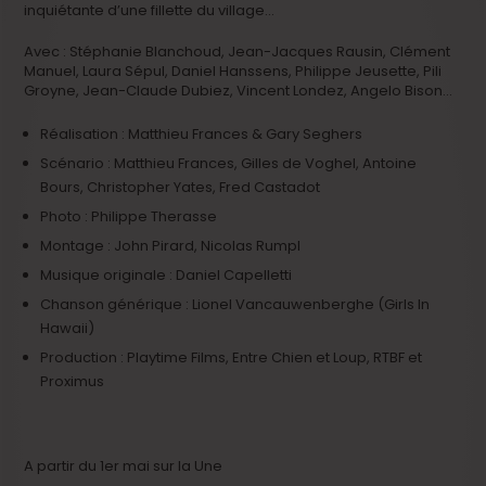
inquiétante d’une fillette du village…
Avec : Stéphanie Blanchoud, Jean-Jacques Rausin, Clément
Manuel, Laura Sépul, Daniel Hanssens, Philippe Jeusette, Pili
Groyne, Jean-Claude Dubiez, Vincent Londez, Angelo Bison…
Réalisation : Matthieu Frances & Gary Seghers
Scénario : Matthieu Frances, Gilles de Voghel, Antoine
Bours, Christopher Yates, Fred Castadot
Photo : Philippe Therasse
Montage : John Pirard, Nicolas Rumpl
Musique originale : Daniel Capelletti
Chanson générique : Lionel Vancauwenberghe (Girls In
Hawaii)
Production : Playtime Films, Entre Chien et Loup, RTBF et
Proximus
A partir du 1er mai sur la Une