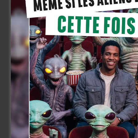
Hors compétition, les productions belge
jeune public. On y retrouvera à nouveau
Marion Jamault (La Cambre);
La Galette
Chouette entre veille et sommeil
dont no
réalisés par Pascale Hecquet et produit
Le festival se déroulera du vendredi 3 au
Petit bonus: on peut en découvrir un ext