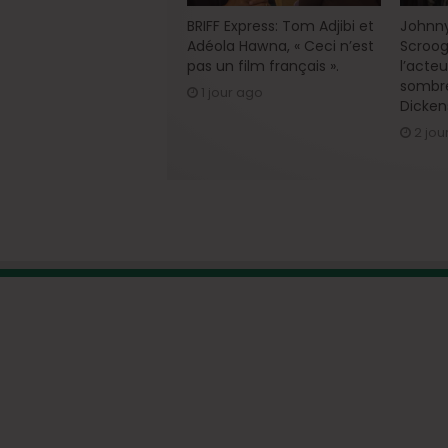
BRIFF Express: Tom Adjibi et
Johnny
Adéola Hawna, « Ceci n’est
Scroog
pas un film français ».
l’acte
sombre
1 jour ago
Dicken
2 jou