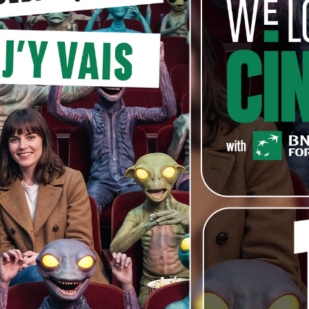
s francophones ne sont pas en reste dans la section
 trois courts métrages d’animation
Le Loup Boule
de
 Court Toujours
(qui figure dans la collection
La
us avons parlé récemment) et
Le Pingouin,
tous deux
s par La Boite… Productions.
 samedi 11 février 2016.
rait de
Le Bruit du Gris
ici.