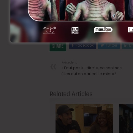
Facebook
Twitter
Li
Share
Précedent
« Faut pas lui dire! », ce sont ses
filles qui en parlent le mieux!
Related Articles