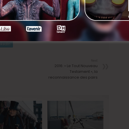
nkedIn
Next
2016: « Le Tout Nouveau
Testament », la
reconnaissance des pairs