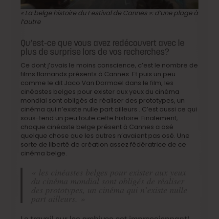
« La belge histoire du Festival de Cannes »: d’une plage à
l’autre
Qu’est-ce que vous avez redécouvert avec le
plus de surprise lors de vos recherches?
Ce dont j’avais le moins conscience, c’est le nombre de
films flamands présents à Cannes. Et puis un peu
comme le dit Jaco Van Dormael dans le film, les
cinéastes belges pour exister aux yeux du cinéma
mondial sont obligés de réaliser des prototypes, un
cinéma qui n’existe nulle part ailleurs . C’est aussi ce qui
sous-tend un peu toute cette histoire. Finalement,
chaque cinéaste belge présent à Cannes a osé
quelque chose que les autres n’avaient pas osé. Une
sorte de liberté de création assez fédératrice de ce
cinéma belge.
« les cinéastes belges pour exister aux yeux
du cinéma mondial sont obligés de réaliser
des prototypes, un cinéma qui n’existe nulle
part ailleurs. »