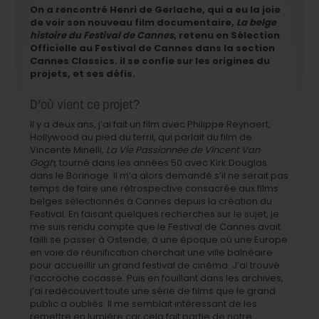
On a rencontré Henri de Gerlache, qui a eu la joie
de voir son nouveau film documentaire,
La belge
histoire du Festival de Cannes
, retenu en Sélection
Officielle au Festival de Cannes dans la section
Cannes Classics. il se confie sur les origines du
projets, et ses défis.
D’où vient ce projet?
Il y a deux ans, j’ai fait un film avec Philippe Reynaert,
Hollywood au pied du terril, qui parlait du film de
Vincente Minelli,
La Vie Passionnée de Vincent Van
Gogh,
tourné dans les années 50 avec Kirk Douglas
dans le Borinage. Il m’a alors demandé s’il ne serait pas
temps de faire une rétrospective consacrée aux films
belges sélectionnés à Cannes depuis la création du
Festival. En faisant quelques recherches sur le sujet, je
me suis rendu compte que le Festival de Cannes avait
failli se passer à Ostende, à une époque où une Europe
en voie de réunification cherchait une ville balnéaire
pour accueillir un grand festival de cinéma. J’ai trouvé
l’accroche cocasse. Puis en fouillant dans les archives,
j’ai redécouvert toute une série de films que le grand
public a oubliés. Il me semblait intéressant de les
remettre en lumière car cela fait partie de notre