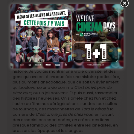
Il a fallu faire des choix évidemment, parce que c’était
impossible de parler de tout le monde, il y a plus de 120
films qui sont passés par le Festival! J’ai essayé de
m’attacher aux gens qui avaient des histoires
particulières par rapport au festival, et de montrer aussi
la diversité de notre cinéma. On connaît plus depuis 15
ans et l’avènement des frères Dardenne un certain
type de cinéma belge, mais on a peut-être oublié un
peu le reste, les comédies, les films avant-gardistes, le
cinéma flamand… Ce panorama du cinéma belge qui
se déploie depuis le tout début du Festival de Cannes
méritait que l’on prenne le temps de raconter son
histoire. Je voulais m
ontrer une vraie diversité, et des
gens qui avaient à chaque fois une histoire particulière,
plus ou moins anecdotique, que ce soit un évènement
qui bouleverse une vie comme
C’est arrivé près de
chez vous
, ou un joli souvenir. Et puis aussi, rassembler
des histoires heureuses. On s’arrête chez l’un et chez
l’autre au fil ne nos pérégrinations, sur des lieux cultes
de tournage, des maisonnettes de
Toto le héros
à la
carrière de
C’est arrivé près de chez vous
, en faisant
des associations spontanées, en créant des liens
presque familiaux, des affinités entre les cinéastes, en
brassant les époques et les langues.