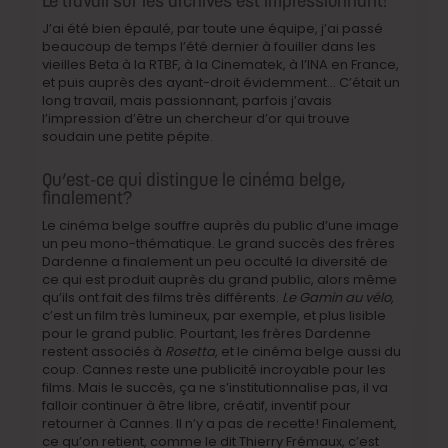
Le travail sur les archives est impressionnant!
J’ai été bien épaulé, par toute une équipe, j’ai passé
beaucoup de temps l’été dernier à fouiller dans les
vieilles Beta à la RTBF, à la Cinematek, à l’INA en France,
et puis auprès des ayant-droit évidemment… C’était un
long travail, mais passionnant, parfois j’avais
l’impression d’être un chercheur d’or qui trouve
soudain une petite pépite.
Qu’est-ce qui distingue le cinéma belge,
finalement?
Le cinéma belge souffre auprès du public d’une image
un peu mono-thématique. Le grand succès des frères
Dardenne a finalement un peu occulté la diversité de
ce qui est produit auprès du grand public, alors même
qu’ils ont fait des films très différents.
Le Gamin au vélo
,
c’est un film très lumineux, par exemple, et plus lisible
pour le grand public. Pourtant, les frères Dardenne
restent associés à
Rosetta
, et le cinéma belge aussi du
coup. Cannes reste une publicité incroyable pour les
films. Mais le succès, ça ne s’institutionnalise pas, il va
falloir continuer à être libre, créatif, inventif pour
retourner à Cannes. Il n’y a pas de recette! Finalement,
ce qu’on retient, comme le dit Thierry Frémaux, c’est