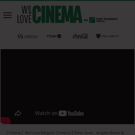
Home
/
We Love Belgian Cinema
/
5mn avec… Angelo Bison &