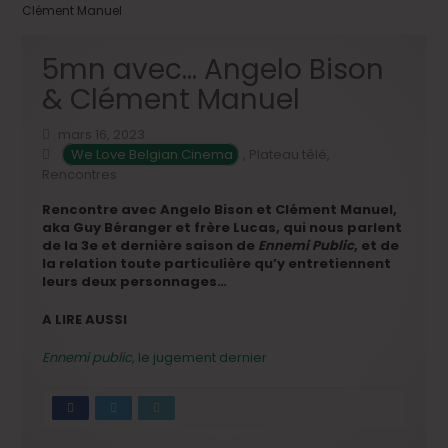
Clément Manuel
5mn avec… Angelo Bison
& Clément Manuel
mars 16, 2023
We Love Belgian Cinema
,
Plateau télé
,
Rencontres
Rencontre avec Angelo Bison et Clément Manuel,
aka Guy Béranger et frère Lucas, qui nous parlent
de la 3e et dernière saison de
Ennemi Public
, et de
la relation toute particulière qu’y entretiennent
leurs deux personnages…
A LIRE AUSSI
Ennemi public
, le jugement dernier