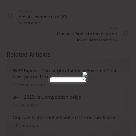
Précedent
benuts cherche un·e VFX
Supervisor
Next
François Pirot: « La tentation de
la vie dans les bois »
Related Articles
BRIFF Express: Tom Adjibi et Adéola Hawna, « Ceci
n’est pas un film français ».
22 heures ago
BRIFF 2026: la Compétition belge!
3 jours ago
Capsule #147: « Notre Salut » d’Emmanuel Marre
5 jours ago