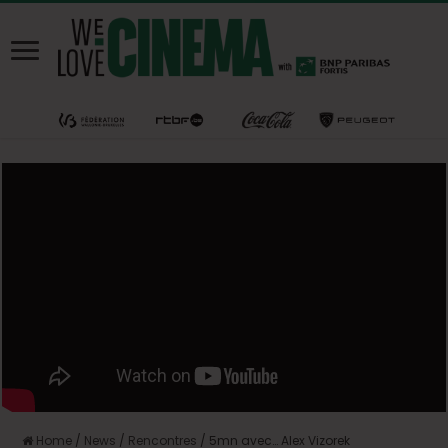
Home
/
News
/
Rencontres
/
5mn avec… Alex Vizorek