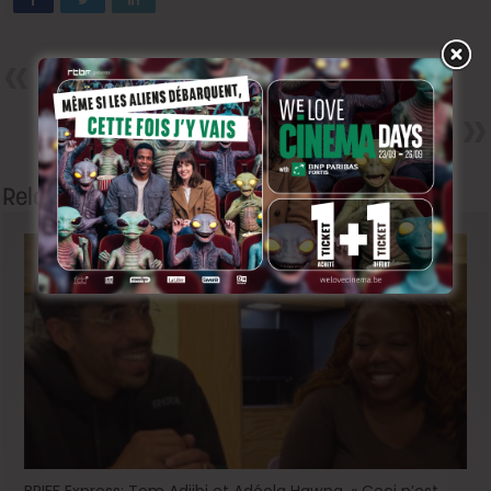
Précedent
Matthias Schoenaerts en
uniforme nazi ?
Next
Déborah, la vie en Rose.
Related Articles
BRIFF Express: Tom Adjibi et Adéola Hawna, « Ceci n’est