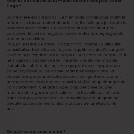
Quelles difficultés avez-vous rencontrées pour créer
Hugo ?
La première était le piano ! Je n’en avais jamais joué avant et
même si je fais semblant dans le film, il a fallu que je répète le
placement des mains. Ce n’est pas du tout évident. Pour
composer le personnage, j’ai visionné des témoignages de
personnes autistes.
Puis, j’ai essayé de créer Hugo par moi-même. La difficulté
consistait surtout à trouver le juste équilibre entre l’étrangeté,
le décalage exprimé par le corps et une certaine normalité. Il
ne s’agissait pas de faire le « neuneu », le débile, mais de
traduire la subtilité de l’autisme qui peut avoir l’apparence
d’une psychose ou de la folie, mais n’en est pas une. La
plupart des personnes autistes sont intelligentes et parlent
normalement, mais peuvent aussi tout d’un coup changer de
comportement : une tête un peu trop penchée ou une
manière de regarder particulière. J’ai travaillé ces attitudes
dans mon jeu, accentuées au maquillage par un grain de
beauté ici, des cernes là, des marques de lunettes sur le
nez…
Qu’est-ce qui vous a aidé ?