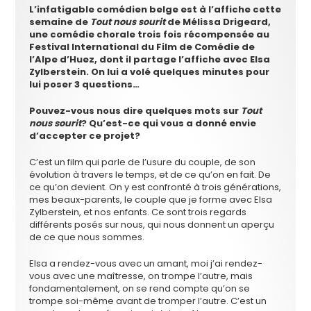
L’infatigable comédien belge est à l’affiche cette
semaine de
Tout nous sourit
de Mélissa Drigeard,
une comédie chorale trois fois récompensée au
Festival International du Film de Comédie de
l’Alpe d’Huez, dont il partage l’affiche avec Elsa
Zylberstein. On lui a volé quelques minutes pour
lui poser 3 questions…
Pouvez-vous nous dire quelques mots sur
Tout
nous sourit
? Qu’est-ce qui vous a donné envie
d’accepter ce projet?
C’est un film qui parle de l’usure du couple, de son
évolution à travers le temps, et de ce qu’on en fait. De
ce qu’on devient. On y est confronté à trois générations,
mes beaux-parents, le couple que je forme avec Elsa
Zylberstein, et nos enfants. Ce sont trois regards
différents posés sur nous, qui nous donnent un aperçu
de ce que nous sommes.
Elsa a rendez-vous avec un amant, moi j’ai rendez-
vous avec une maîtresse, on trompe l’autre, mais
fondamentalement, on se rend compte qu’on se
trompe soi-même avant de tromper l’autre. C’est un