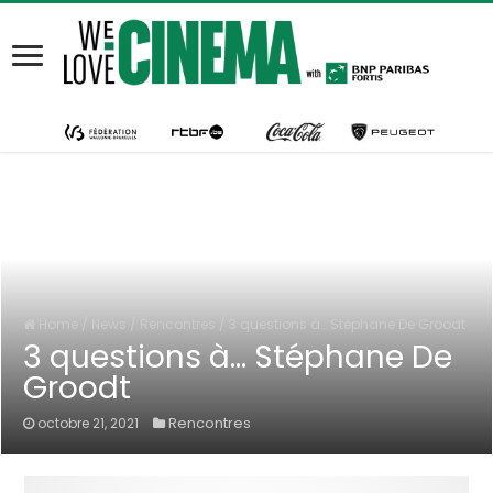
Home
/
News
/
Rencontres
/
3 questions à… Stéphane De Groodt
3 questions à… Stéphane De
Groodt
Rencontres
octobre 21, 2021