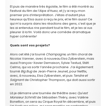
Et puis de manière très égoïste, le film a été montré au
Festival du film de l’Alpe d’Huez, et j’y ai reçu mon
premier prix d’interprétation. J’étais d’autant plus
heureux qu’Elsa aussi a reçu le prix, et le film aussi! Ce
qui m’a surpris dans les réactions des gens, c’est que je
les ai entendus rire pendant tout le film, et je les ai vus
pleurer à la fin. Voilà donc une comédie dramatique
hyper cohérente!
Quels sont vos projets?
Alors cet été j’ai tourné
Champagne
, un film choral de
Nicolas Vannier, avec à nouveau Elsa Zylberstein, mais
aussi François-Xavier Demaison, Sylvie Testud, Stéfi
Celma, qui va sortir l’année prochaine. J’ai également
tourné
Big Bug
de Jean-Pierre Jeunet, pour Netflix,
avec, à nouveau, Elsa Zylberstein, et puis
Tendre et
Saignant
de Christopher Thompson, qui doit aussi sortir
en 2022.
Là je démarre une tournée de théâtre avec
Qui est
Monsieur Schmitt
de Sébastien Thiéry, avec Valérie
Bonetton, on sera au Cirque Royal fin décembre, et puis
j’ai écrit une pièce, qui sera montée en septembre