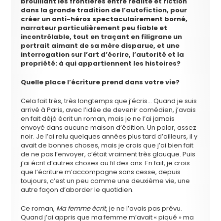
brouillant les frontières entre réalité et fiction
dans la grande tradition de l’autofiction, pour
créer un anti-héros spectaculairement borné,
narrateur particulièrement peu fiable et
incontrôlable, tout en traçant en filigrane un
portrait aimant de sa mère disparue, et une
interrogation sur l’art d’écrire, l’autorité et la
propriété: à qui appartiennent les histoires?
Quelle place l’écriture prend dans votre vie?
Cela fait très, très longtemps que j’écris… Quand je suis
arrivé à Paris, avec l’idée de devenir comédien, j’avais
en fait déjà écrit un roman, mais je ne l’ai jamais
envoyé dans aucune maison d’édition. Un polar, assez
noir. Je l’ai relu quelques années plus tard d’ailleurs, il y
avait de bonnes choses, mais je crois que j’ai bien fait
de ne pas l’envoyer, c’était vraiment très glauque. Puis
j’ai écrit d’autres choses au fil des ans. En fait, je crois
que l’écriture m’accompagne sans cesse, depuis
toujours, c’est un peu comme une deuxième vie, une
autre façon d’aborder le quotidien.
Ce roman,
Ma femme écrit
, je ne l’avais pas prévu.
Quand j’ai appris que ma femme m’avait « piqué » ma