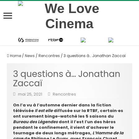
Home
/
News
/
Rencontres
/
3 questions à… Jonathan Zaccaï
3 questions à… Jonathan
Zaccaï
mai 25, 2021
Rencontres
On l’a vu à l’automne dernier dans la fiction
télévisée
Il est elle
diffusée sur la RTBF, certain·es
ont surement binge-watché les 5 saisons du
Bureau des Légendes
dont il l’est l’un des héros
pendant le confinement, il vient d’achever le
tournage de deux longs métrages,
L’Homme de la
cave
de Philippe Le Guay, avec François Cluzet,