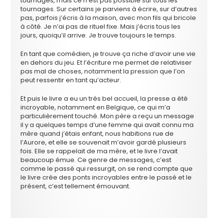
tournages, mais ce n’est pas possible sur tous les
tournages. Sur certains je parviens à écrire, sur d’autres
pas, parfois j’écris à la maison, avec mon fils qui bricole
à côté. Je n’ai pas de rituel fixe. Mais j’écris tous les
jours, quoiqu’il arrive. Je trouve toujours le temps.
En tant que comédien, je trouve ça riche d’avoir une vie
en dehors du jeu. Et l’écriture me permet de relativiser
pas mal de choses, notamment la pression que l’on
peut ressentir en tant qu’acteur.
Et puis le livre a eu un très bel accueil, la presse a été
incroyable, notamment en Belgique, ce qui m’a
particulièrement touché. Mon père a reçu un message
il y a quelques temps d’une femme qui avait connu ma
mère quand j’étais enfant, nous habitions rue de
l’Aurore, et elle se souvenait m’avoir gardé plusieurs
fois. Elle se rappelait de ma mère, et le livre l’avait
beaucoup émue. Ce genre de messages, c’est
comme le passé qui ressurgit, on se rend compte que
le livre crée des ponts incroyables entre le passé et le
présent, c’est tellement émouvant.