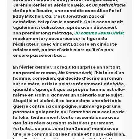
Jérémie Renier et Bérénice Bejo, et
Un petit miracle
de Sophie Boudre, une comédie avec Alice Pol et
Eddy Mitchell. Ca, c’est Jonathan Zaccaï
comédien, tel qu’on le connaît. On le connaissait
également réalisateur, après avoir découvert
son premier long métrage,
JC comme Jesus Christ
,
mockumentary savoureux sur la figure du
réalisateur, avec Vincent Lacoste en cinéaste
adolescent, palme d’orisé alors qu’il n’a pas
encore passé son bac…
En février dernier, il créait la surprise en sortant
son premier roman,
Ma femme écrit
, l’histoire d’un
homme, comédien, qui décide d’écrire un roman
sur sa mère, artiste peintre récemment décédée,
quand il s’aperçoit que sa propre femme est elle-
même en train d’achever un scénario sur le sujet.
Stupéfié et ulcéré, il se lance dans une véritable
guerre contre sa compagne, submergé par une
paranoïa galopante qui l’emmène aux confins de
la folie. Evidemment, toute ressemblance avec
des faits réels ou ayant existé est purement
fortuite… ou pas. Jonathan Zaccaï manie avec
une joie communicative l’ironie et l’auto-dérision,