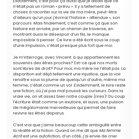
Exactement, c’est pour ça aussi que je disais que ce
n’était pas un roman « prévu ». Il y a tellement de
choses à raconter sur la vie de ma mère, peut-être
d’ailleurs qu’un jour j’écrirai l’histoire « attendue », son
parcours. Mais finalement, c’est comme ça que son
histoire est arrivée, par un chemin de traverse, en
montrant aussi le désespoir d’un fils, le manque
impossible à penser. Ce livre a été écrit sous le coup
d’une impulsion, c’était presque plus fort que moi.
Je m’interroge, avec Vincent: à qui appartiennent les
souvenirs des êtres proches? Est-ce que nos morts
sont libres de droit? Pour moi, ma mère ne l’était pas. La
disparition est déjà tellement une injustice, que la voir
renaître sous la plume de quelqu’un d’autre, même ma
femme, c’était comme un vol. Evidemment, le livre reste
une fiction, où j’ai pas mal poussé les curseurs. Dans la
vraie vie, on vit assez bien notre couple (rires)! Du coup
l’écriture était comme un exutoire, et aussi, une pulsion
de mégalomanie merveilleuse qui permet de faire
revivre les êtres disparus.
C’est vrai que j’aime beaucoup cette ambiguïté entre
la réalité et la fiction. Quand on me dit que
Ma femme
écrit
est une autofiction, d’un côté, j’ai envie de crier