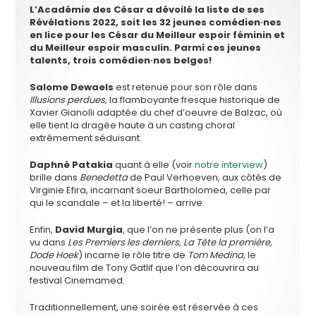
L’Académie des César a dévoilé la liste de ses
Révélations 2022, soit les 32 jeunes comédien·nes
en lice pour les César du Meilleur espoir féminin et
du Meilleur espoir masculin. Parmi ces jeunes
talents, trois comédien·nes belges!
Salome Dewaels
est retenue pour son rôle dans
Illusions perdues
, la flamboyante fresque historique de
Xavier Gianolli adaptée du chef d’oeuvre de Balzac, où
elle tient la dragée haute à un casting choral
extrêmement séduisant.
Daphné Patakia
quant à elle (voir
notre interview
)
brille dans
Benedetta
de Paul Verhoeven, aux côtés de
Virginie Efira, incarnant soeur Bartholomea, celle par
qui le scandale – et la liberté! – arrive.
Enfin,
David Murgia
, que l’on ne présente plus (on l’a
vu dans
Les Premiers les derniers, La Tête la première,
Dode Hoek
) incarne le rôle titre de
Tom Medina
, le
nouveau film de Tony Gatlif que l’on découvrira au
festival Cinemamed.
Traditionnellement, une soirée est réservée à ces