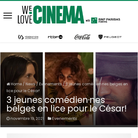
Home
/
News
/
Evenements
/
3 jeunes comédien·nes belges en
lice pour le César!
3 jeunes comédien·nes
belges en lice pour le César!
Evenements
novembre 19, 2021