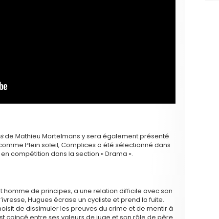
s
de Mathieu Mortelmans y sera également présenté
 comme Plein soleil, Complices a été sélectionné dans
a en compétition dans la section « Drama ».
et homme de principes, a une relation difficile avec son
d’ivresse, Hugues écrase un cycliste et prend la fuite.
hoisit de dissimuler les preuves du crime et de mentir à
st coincé entre ses valeurs de juge et son rôle de père