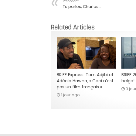
Précedent
Tu parles, Charles…
Related Articles
BRIFF Express: Tom Adjibi et
BRIFF 
Adéola Hawna, « Ceci n’est
belge!
pas un film français ».
3 jou
1 jour ago