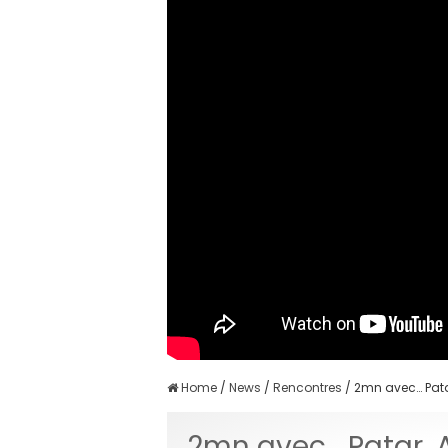
Home
/
News
/
Rencontres
/
2mn avec… Patar
2mn avec… Patar, A