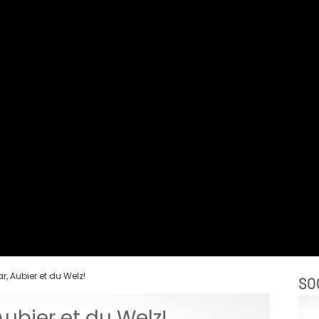
, Aubier et du Welz!
SO
ubier et du Welz!