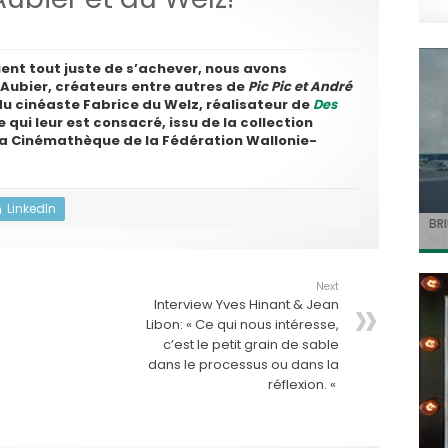
ient tout juste de s’achever, nous avons
 Aubier, créateurs entre autres de
Pic Pic et André
 cinéaste Fabrice du Welz, réalisateur de
Des
 qui leur est consacré, issu de la collection
 la Cinémathèque de la Fédération Wallonie-
LinkedIn
Jo
BRI
« C
Ca
« T
ret
Hol
Ma
dol
du 
l’a
Next
Interview Yves Hinant & Jean
Libon: « Ce qui nous intéresse,
c’est le petit grain de sable
dans le processus ou dans la
réflexion. «