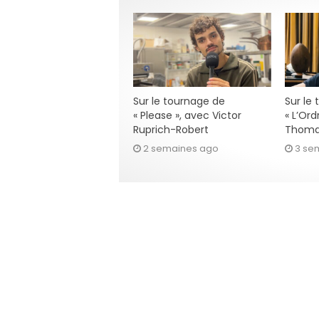
Sur le tournage de
Sur le
« Please », avec Victor
« L’Ord
Ruprich-Robert
Thoma
2 semaines ago
3 se