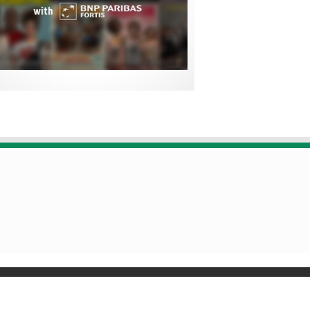
Designed by
Poids Plume
- Web by
Point Be