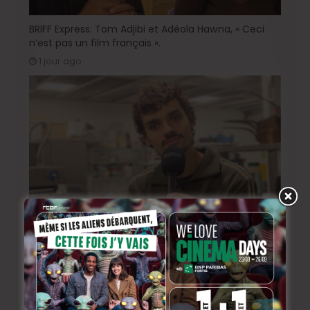
BRIFF Express: Tom Adjibi et Adéola Hawna, « Ceci
n’est pas un film français ».
1 jour ago
Sur le tournage de « Please », avec Victor Ruprich-
Robert
2 semaines ago