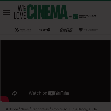
Home
/
News
/
Rencontres
/
2mn avec… Lucie Debay, sur le