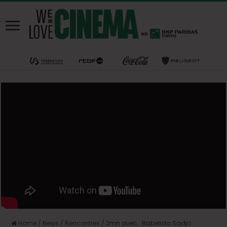
Home
/
News
/
Rencontres
/
2mn avec… Babetida Sadjo