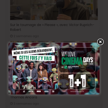
Sur le tournage de « Please », avec Victor Ruprich-
Robert
2 semaines ago
Sur le tournage de… « L’Ordre Pourpre », avec
Thomas Ancora
3 semaines ago