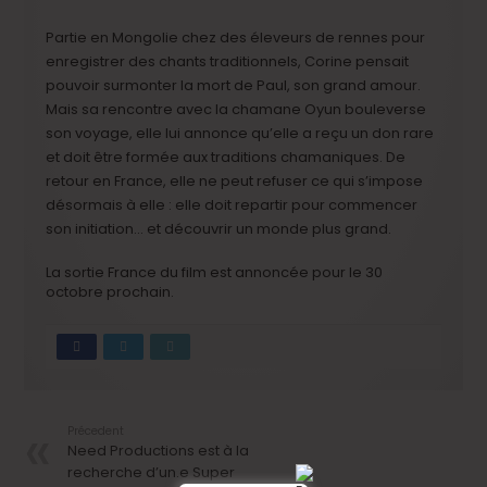
Partie en Mongolie chez des éleveurs de rennes pour
enregistrer des chants traditionnels, Corine pensait
pouvoir surmonter la mort de Paul, son grand amour.
Mais sa rencontre avec la chamane Oyun bouleverse
son voyage, elle lui annonce qu’elle a reçu un don rare
et doit être formée aux traditions chamaniques. De
retour en France, elle ne peut refuser ce qui s’impose
désormais à elle : elle doit repartir pour commencer
son initiation… et découvrir un monde plus grand.
La sortie France du film est annoncée pour le 30
octobre prochain.
Précedent
Need Productions est à la
recherche d’un.e Super