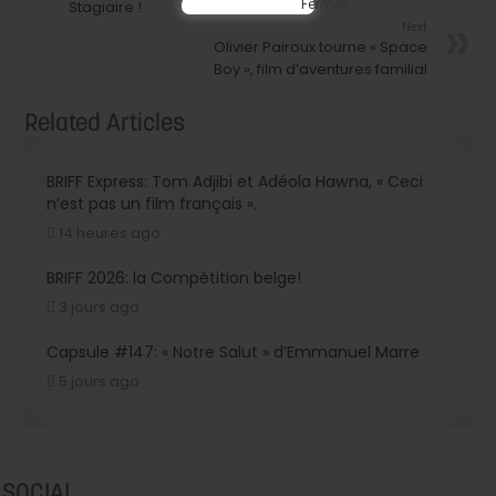
Stagiaire !
Next
Olivier Pairoux tourne « Space
Boy », film d’aventures familial
Related Articles
BRIFF Express: Tom Adjibi et Adéola Hawna, « Ceci
n’est pas un film français ».
14 heures ago
BRIFF 2026: la Compétition belge!
3 jours ago
Capsule #147: « Notre Salut » d’Emmanuel Marre
5 jours ago
SOCIAL