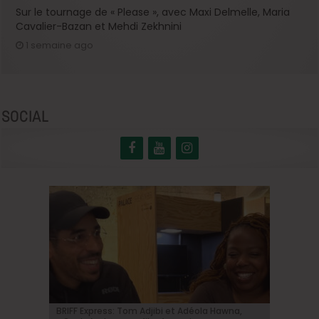
Sur le tournage de « Please », avec Maxi Delmelle, Maria
Cavalier-Bazan et Mehdi Zekhnini
1 semaine ago
SOCIAL
BRIFF Express: Tom Adjibi et Adéola Hawna,
Johnny Depp en Ebenezer Scrooge: le grand
BRIFF 2026: la Compétition belge!
« Coyote vs. Acme », le film maudit de
Capsule #147: « Notre Salut » d’Emmanuel