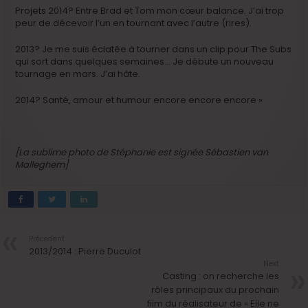
Projets 2014? Entre Brad et Tom mon cœur balance. J’ai trop
peur de décevoir l’un en tournant avec l’autre (rires).
2013? Je me suis éclatée à tourner dans un clip pour The Subs
qui sort dans quelques semaines… Je débute un nouveau
tournage en mars. J’ai hâte.
2014? Santé, amour et humour encore encore encore »
[La sublime photo de Stéphanie est signée Sébastien van
Malleghem]
Précedent
2013/2014 : Pierre Duculot
Next
Casting : on recherche les
rôles principaux du prochain
film du réalisateur de « Elle ne