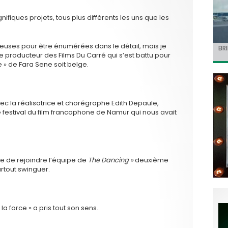
ifiques projets, tous plus différents les uns que les
euses pour être énumérées dans le détail, mais je
Jo
BRI
« C
Ca
« T
e producteur des Films Du Carré qui s’est battu pour
ret
Hol
Ma
dol
du 
l’a
e » de Fara Sene soit belge.
ec la réalisatrice et chorégraphe Edith Depaule,
le festival du film francophone de Namur qui nous avait
ce de rejoindre l’équipe de
The Dancing »
deuxième
urtout swinguer.
 la force » a pris tout son sens.