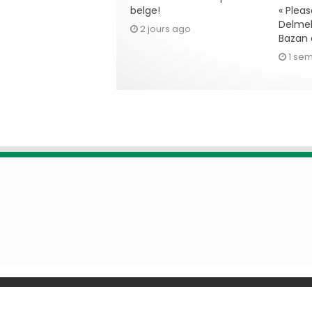
belge!
« Pleas
Delmel
2 jours ago
Bazan 
1 se
© Copyright 2011-2026, All Rights Reserved -
P