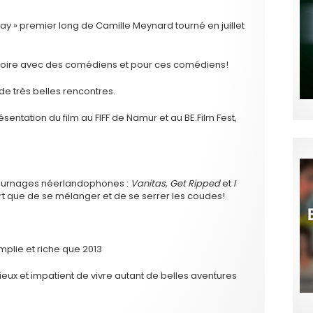
y » premier long de Camille Meynard tourné en juillet
istoire avec des comédiens et pour ces comédiens!
de très belles rencontres.
ésentation du film au FIFF de Namur et au BE.Film Fest,
 tournages néerlandophones :
Vanitas, Get Ripped
et
I
ort que de se mélanger et de se serrer les coudes!
mplie et riche que 2013
ux et impatient de vivre autant de belles aventures