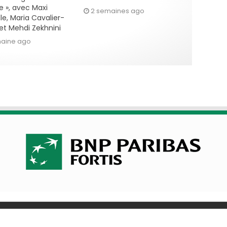
e », avec Maxi
2 semaines ago
le, Maria Cavalier-
et Mehdi Zekhnini
maine ago
olitique de cookies