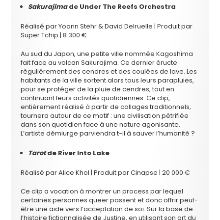
Sakurajima
de Under The Reefs Orchestra
Réalisé par Yoann Stehr & David Delruelle | Produit par
Super Tchip | 8 300 €
Au sud du Japon, une petite ville nommée Kagoshima
fait face au volcan Sakurajima. Ce dernier éructe
régulièrement des cendres et des coulées de lave. Les
habitants de la ville sortent alors tous leurs parapluies,
pour se protéger de la pluie de cendres, tout en
continuant leurs activités quotidiennes. Ce clip,
entièrement réalisé à partir de collages traditionnels,
tournera autour de ce motif : une civilisation pétrifiée
dans son quotidien face à une nature agonisante.
L’artiste démiurge parviendra t-il à sauver l’humanité ?
Tarot
de River Into Lake
Réalisé par Alice Khol | Produit par Cinapse | 20 000 €
Ce clip a vocation à montrer un process par lequel
certaines personnes queer passent et donc offrir peut-
être une aide vers l’acceptation de soi. Sur la base de
l’histoire fictionnalisée de Justine, en utilisant son art du