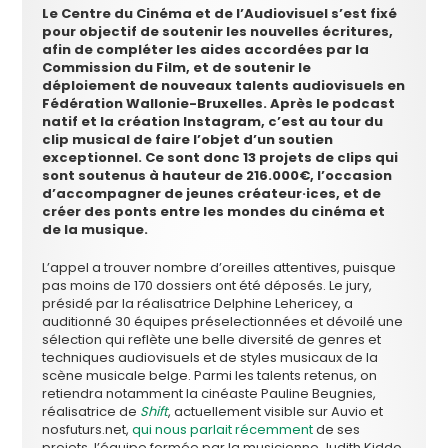
Le Centre du Cinéma et de l’Audiovisuel s’est fixé
pour objectif de soutenir les nouvelles écritures,
afin de compléter les aides accordées par la
Commission du Film, et de soutenir le
déploiement de nouveaux talents audiovisuels en
Fédération Wallonie-Bruxelles. Après le podcast
natif et la création Instagram, c’est au tour du
clip musical de faire l’objet d’un soutien
exceptionnel. Ce sont donc 13 projets de clips qui
sont soutenus à hauteur de 216.000€, l’occasion
d’accompagner de jeunes créateur·ices, et de
créer des ponts entre les mondes du cinéma et
de la musique.
L’appel a trouver nombre d’oreilles attentives, puisque
pas moins de 170 dossiers ont été déposés. Le jury,
présidé par la réalisatrice Delphine Lehericey, a
auditionné 30 équipes préselectionnées et dévoilé une
sélection qui reflète une belle diversité de genres et
techniques audiovisuels et de styles musicaux de la
scène musicale belge. Parmi les talents retenus, on
retiendra notamment la cinéaste Pauline Beugnies,
réalisatrice de
Shift
, actuellement visible sur Auvio et
nosfuturs.net,
qui nous parlait récemment
de ses
projets, l’équipe formée par la musicienne Judith Kiddo,