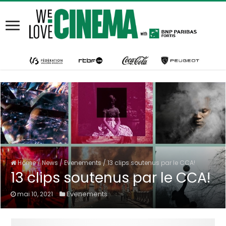
Home
/
News
/
Evenements
/
13 clips soutenus par le CCA!
13 clips soutenus par le CCA!
Evenements
mai 10, 2021