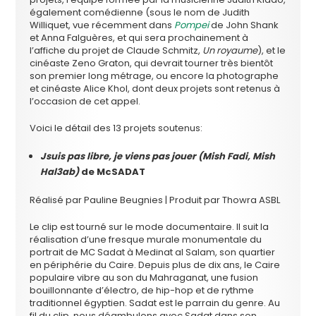
également comédienne (sous le nom de Judith
Williquet, vue récemment dans
Pompei
de John Shank
et Anna Falguères, et qui sera prochainement à
l’affiche du projet de Claude Schmitz,
Un royaume
), et le
cinéaste Zeno Graton, qui devrait tourner très bientôt
son premier long métrage, ou encore la photographe
et cinéaste Alice Khol, dont deux projets sont retenus à
l’occasion de cet appel.
Voici le détail des 13 projets soutenus:
Jsuis pas libre, je viens pas jouer (Mish Fadi, Mish
Hal3ab)
de McSADAT
Réalisé par Pauline Beugnies | Produit par Thowra ASBL
Le clip est tourné sur le mode documentaire. Il suit la
réalisation d’une fresque murale monumentale du
portrait de MC Sadat à Medinat al Salam, son quartier
en périphérie du Caire. Depuis plus de dix ans, le Caire
populaire vibre au son du Mahraganat, une fusion
bouillonnante d’électro, de hip-hop et de rythme
traditionnel égyptien. Sadat est le parrain du genre. Au
fil du clip, nous déambulons avec Sadat dans son