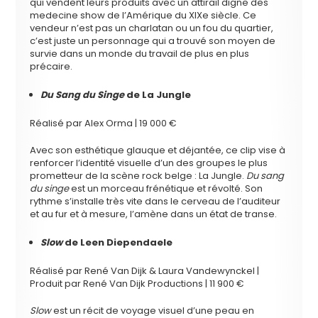
qui vendent leurs produits avec un attirail digne des
medecine show de l’Amérique du XIXe siècle. Ce
vendeur n’est pas un charlatan ou un fou du quartier,
c’est juste un personnage qui a trouvé son moyen de
survie dans un monde du travail de plus en plus
précaire.
Du Sang du Singe
de La Jungle
Réalisé par Alex Orma | 19 000 €
Avec son esthétique glauque et déjantée, ce clip vise à
renforcer l’identité visuelle d’un des groupes le plus
prometteur de la scène rock belge : La Jungle.
Du sang
du singe
est un morceau frénétique et révolté. Son
rythme s’installe très vite dans le cerveau de l’auditeur
et au fur et à mesure, l’amène dans un état de transe.
Slow
de Leen Diependaele
Réalisé par René Van Dijk & Laura Vandewynckel |
Produit par René Van Dijk Productions | 11 900 €
Slow
est un récit de voyage visuel d’une peau en