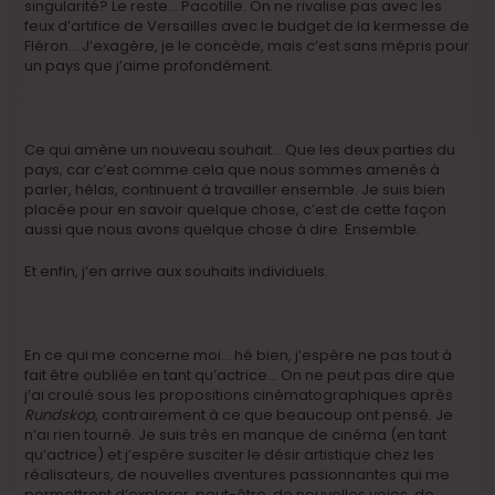
singularité? Le reste… Pacotille. On ne rivalise pas avec les
feux d’artifice de Versailles avec le budget de la kermesse de
Fléron… J’exagère, je le concède, mais c’est sans mépris pour
un pays que j’aime profondément.
Ce qui amène un nouveau souhait… Que les deux parties du
pays, car c’est comme cela que nous sommes amenés à
parler, hélas, continuent à travailler ensemble. Je suis bien
placée pour en savoir quelque chose, c’est de cette façon
aussi que nous avons quelque chose à dire. Ensemble.
Et enfin, j’en arrive aux souhaits individuels.
En ce qui me concerne moi… hé bien, j’espère ne pas tout à
fait être oubliée en tant qu’actrice… On ne peut pas dire que
j’ai croulé sous les propositions cinématographiques après
Rundskop
, contrairement à ce que beaucoup ont pensé. Je
n’ai rien tourné. Je suis très en manque de cinéma (en tant
qu’actrice) et j’espère susciter le désir artistique chez les
réalisateurs, de nouvelles aventures passionnantes qui me
permettront d’explorer, peut-être, de nouvelles voies, de