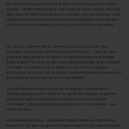
les autres me pardonnent), le film qui m’a bousculée cette
année… Le film nécessaire. Oui! Que l’on nous donne, encore,
des œuvres nécessaires, primordiales, des œuvres qui nous
aident à vivre à devenir des humains meilleurs, à construire
une société plus belle, plus juste, plus drôle, plus sensible…
Là, j’ai l’air d’enfermer le cinéma dans le « carcan » film
d’auteur, comme si c’était une tare infernale… Cela ne veut
pas dire que je ne crois pas à un cinéma populaire belge,
mais lequel? Et c’est un de mes autres souhaits: que le public
d’ici aille voir les films d’ici, enfin (ou du moins le public
francophone car je sais le public néerlandophone beaucoup
plus curieux de ses propres productions!).
On peut évidemment se poser la question du travail à
entreprendre pour lui donner ce goût-là, mais je ne pense
pas qu’il s’agisse d’essayer de jouer dans la cour des
« Français », que nous ne pouvons pas « concurrencer » sur
« leur terrain ».
La question est donc : quelle est l’alternative, le chemin de
traverse? Qu’est-ce qui nous rend uniques? Quelle est notre