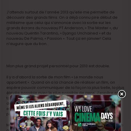
J’attends surtout de l’année 2013 qu’elle me permette de
découvrir des grands films. On a déjà connu pire début de
millésime que celui qui s’annonce avec la sortie sur les
grands écrans du nouveau PT Anderson, « The Master », du
nouveau Quentin Tarantino, « Django Unchained » et du
nouveau De Palma, « Passion ». Tout ça en janvier! Cela
n’augure que du bon.
Mon plus grand projet personnel pour 2013 est double.
Il y a d’abord la sortie de mon film « Le monde nous
appartient ». Quand on a la chance de réaliser un film, on
espère pouvoir communiquer de la façon la plus belle, la plus
élevée possible avec le plus possible de gens. J’espère en
toute humilité partager des instants de conversation avec
des personnes qui auront vu (et, je l’espère, aimé) mon film
et pourront – qui sait? – éclairer mon travail d’un jour inédit
pour moi. C’est tout ce qu’on peut me souhaiter.
Ma seconde ambition est de mettre un point final au scénario
qui m’occupe (m’habite, me hante) depuis si longtemps: