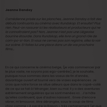
Jeanne Dandoy
Comédienne prisée sur les planches, Jeanne Dandoy a fait des
débuts tonitruants au cinéma avec Rundskop. Et ensuite? Plus
rien. Peut-on rassurer ici les réalisateurs et producteurs qui ne
la connaîtraient pas? Non, Jeanne n’est pas une Liégeoise
bourrine étourdie. Dans Rundskop, elle livre un grand rôle de
com-po-si-tion. Si vous ne cernez pas son registre, allez la voir
sur scène. Et faites lui une place dans un de vos prochains
films…
En ce qui concerne le cinéma belge, (je vais commencer par
le plus vaste, ne soyons pas ego-centrée), je le souhaite,
puisque nous sommes dans les voeux de fin d’année,
davantage ouvert et tourné vers de vraies expériences. Je
crois que notre force se situe ailleurs que dans le copié-collé
de ce qui se fait à l’étranger, bien ou mal. Il y a des aventures
extrêmement singulières qui se sont menées ici… J’ai hâte
qu’elles continuent, que d’autres naissent… Envie d’encore
vibrer, m’émouvoir, être dérangée, sous le coup de films
choc comme « A perdre la Raison », très certainement (et que