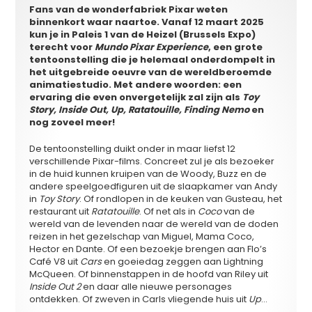
Fans van de wonderfabriek Pixar weten
binnenkort waar naartoe. Vanaf 12 maart 2025
kun je in Paleis 1 van de Heizel (Brussels Expo)
terecht voor
Mundo Pixar Experience
,
een grote
tentoonstelling die je helemaal onderdompelt in
het uitgebreide oeuvre van de wereldberoemde
animatiestudio. Met andere woorden: een
ervaring die even onvergetelijk zal zijn als
Toy
Story,
Inside Out
,
Up
,
Ratatouille, Finding
Nemo
en
nog zoveel meer
!
De tentoonstelling duikt onder in maar liefst 12
verschillende Pixar-films. Concreet zul je als bezoeker
in de huid kunnen kruipen van de Woody, Buzz en de
andere speelgoedfiguren uit de slaapkamer van Andy
in
Toy Story
. Of rondlopen in de keuken van Gusteau, het
restaurant uit
Ratatouille
. Of net als in
Coco
van de
wereld van de levenden naar de wereld van de doden
reizen in het gezelschap van Miguel, Mama Coco,
Hector en Dante. Of een bezoekje brengen aan Flo’s
Café V8 uit
Cars
en goeiedag zeggen aan Lightning
McQueen. Of binnenstappen in de hoofd van Riley uit
Inside Out 2
en daar alle nieuwe personages
ontdekken. Of zweven in Carls vliegende huis uit
Up
…