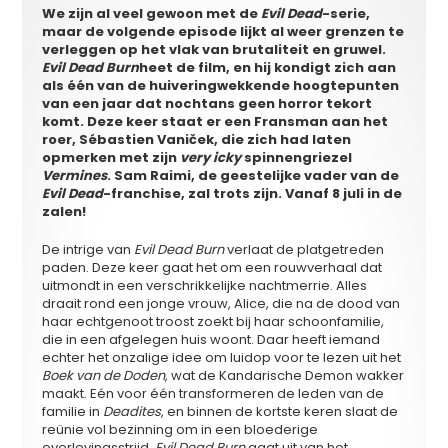
We zijn al veel gewoon met de
Evil Dead
-serie,
maar de volgende episode lijkt al weer grenzen te
verleggen op het vlak van brutaliteit en gruwel.
Evil Dead Burn
heet de film, en hij kondigt zich aan
als één van de huiveringwekkende hoogtepunten
van een jaar dat nochtans geen horror tekort
komt. Deze keer staat er een Fransman aan het
roer, S
é
bastien Vani
č
ek, die zich had laten
opmerken met zijn
very icky
spinnengriezel
Vermines
. Sam Raimi, de geestelijke vader van de
Evil Dead
-franchise, zal trots zijn. Vanaf 8 juli in de
zalen!
De intrige van
Evil Dead Burn
verlaat de platgetreden
paden. Deze keer gaat het om een rouwverhaal dat
uitmondt in een verschrikkelijke nachtmerrie. Alles
draait rond een jonge vrouw, Alice, die na de dood van
haar echtgenoot troost zoekt bij haar schoonfamilie,
die in een afgelegen huis woont. Daar heeft iemand
echter het onzalige idee om luidop voor te lezen uit het
Boek van de Doden
, wat de Kandarische Demon wakker
maakt. Eén voor één transformeren de leden van de
familie in
Deadites
, en binnen de kortste keren slaat de
reünie vol bezinning om in een bloederige
overlevingsstrijd.
Evil Dead Burn
gaat uit van het