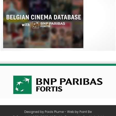
Designed by
Poids Plume
- Web by
Point Be