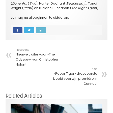
(
Dune:
Part Two
), Hunter Doohan
(
Wednesday
), Tandi
Wright
(
Pearl
) en
Luciane Buchanan
(
The Night Agent
).
Je mag nu al beginnen te sidderen…
Précedent
Nieuwe trailer voor «The
Odyssey» van Christopher
Nolan!
Next
«Paper Tiger» dropt eerste
beeld voor zijn première in
Cannes!
Related Articles