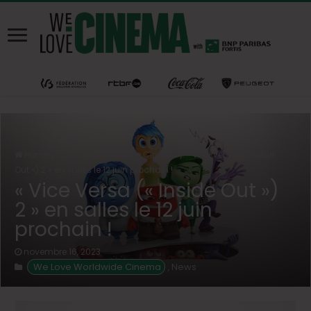
Home
/
We Love Worldwide Cinema
/
« Vice Versa (« Inside
Out ») 2 » en salles le 12 juin prochain !
« Vice Versa (« Inside Out »)
2 » en salles le 12 juin
prochain !
novembre 16, 2023
 We Love Worldwide Cinema
News
,