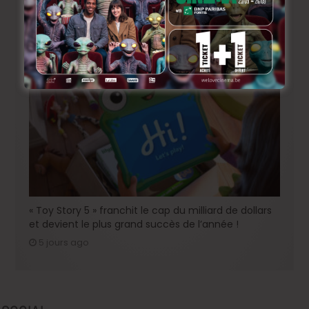
« Coyote vs. Acme », le film maudit de Hollywood a
enfin une date de sortie !
4 jours ago
« Toy Story 5 » franchit le cap du milliard de dollars
et devient le plus grand succès de l’année !
5 jours ago