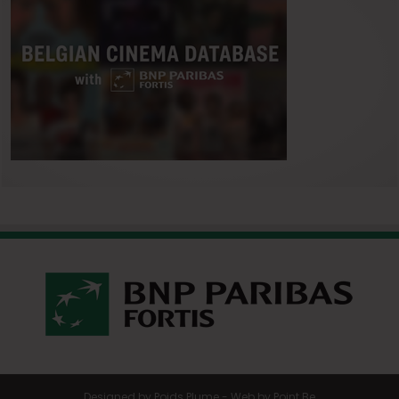
Designed by
Poids Plume
- Web by
Point Be