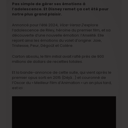
Pas simple de gérer ses émotions à
l’adolescence. Et Disney remet ça cet été pour
notre plus grand plaisir.
Annoncé pour l’été 2024,
Vice-Versa 2
explore
l’adolescence de Riley, héroïne du premier film, et sa
découverte d’une nouvelle émotion: l’Anxiété. Elle
rejoint ainsi les émotions du volet d’origine: Joie,
Tristesse, Peur, Dégoût et Colère.
Carton absolu, le film initial avait raflé près de 900
millions de dollars de recettes totales.
Et la bande-annonce de cette suite, qui vient après le
premier opus sorti en 2015 (Déjà…) et couronné de
l’Oscar du « Meilleur Film d’Animation » un an plus tard,
est ici :