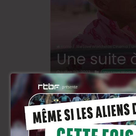
Home
/
We Love Worldwide Cinema
/
Un
Une suite 
juillet 30, 2023
 We Love World
Alors que
Barbie
vole de records en 
de dollars rien qu’aux Etats-Unis d
ferment pas la porte à une suite ou 
Le premier film vient à peine de sortir q
idée pas du tout repoussée par les prin
Ainsi, les Studios Warner, qui ont produit