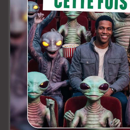
chefs: «
Je serais enthousiaste à l’idée de
Quant à Margot Robbie, qui incarne le rôl
ne pas être contre une suite:
« Nous avon
fixé. Ça pourrait aller dans un million de d
Enfin, dans le journal
New York Times
, Ry
l’aventure. Sur le ton de l’humour, certe
ne veux pas quitter le parc d’attraction. I
faut partir.
» Mais c’est comme si j’avais
quitter le parc, et je jure qu’ils arrivent.
»
Une éventuelle suite pourrait aussi pren
« spin-off » entièrement consacré à Ke
Rien n’a encore été officiellement confi
Facebook
Twitter
Share
Précedent
Et de trois pour Agatha Christie