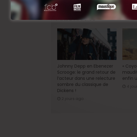
par Kenneth Branagh !
Related Articles
Johnny Depp en Ebenezer
« Coyot
Scrooge: le grand retour de
maudit
l’acteur dans une relecture
enfin u
sombre du classique de
4 jou
Dickens !
2 jours ago