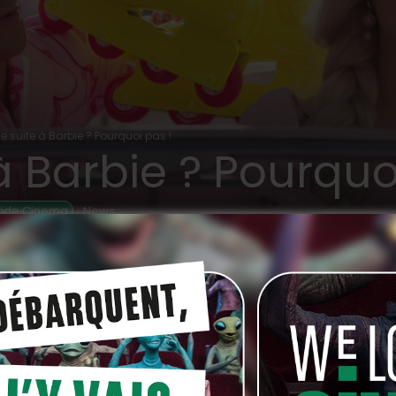
e suite à Barbie ? Pourquoi pas !
à Barbie ? Pourquo
,
wide Cinema
News
SO
records et a déjà presque rapporté 200 millions
epuis sa sortie, Margot Robbie et Ryan Gosling ne
à un « prequel ».
ue déjà, succès aidant, on évoque l’idée d’une suite,
cipaux protagonistes.
 ce film disent, par l’intermédiaire de l’un de leur grands