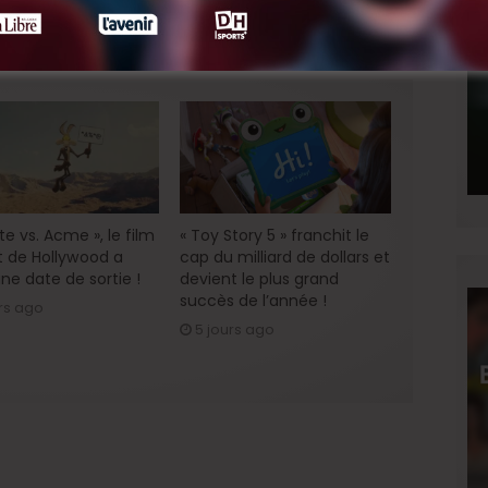
« Discordia »
e vs. Acme », le film
« Toy Story 5 » franchit le
 de Hollywood a
cap du milliard de dollars et
ne date de sortie !
devient le plus grand
succès de l’année !
rs ago
5 jours ago