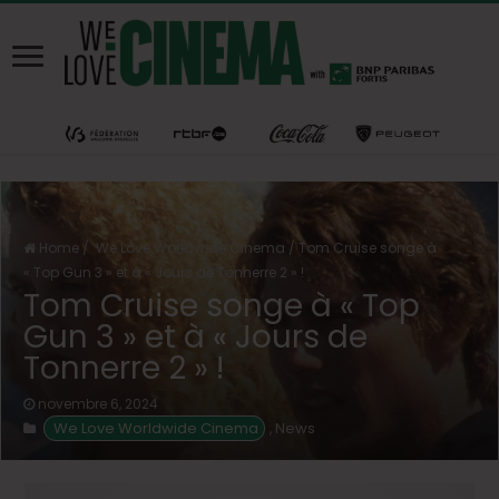
Home
/
We Love Worldwide Cinema
/
Tom Cruise songe à
« Top Gun 3 » et à « Jours de Tonnerre 2 » !
Tom Cruise songe à « Top
Gun 3 » et à « Jours de
Tonnerre 2 » !
novembre 6, 2024
 We Love Worldwide Cinema
News
,