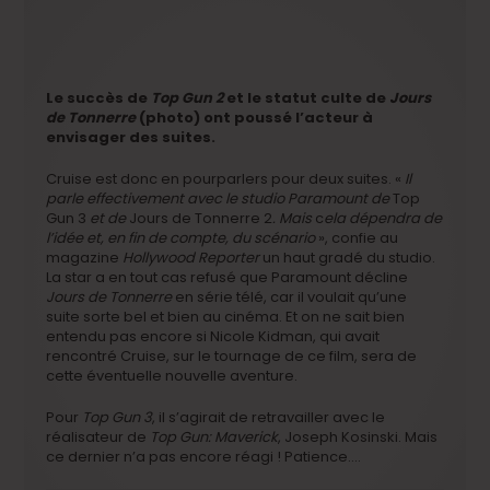
Le succès de
Top Gun 2
et le statut culte de
Jours
de Tonnerre
(photo) ont poussé l’acteur à
envisager des suites.
Cruise est donc en pourparlers pour deux suites. «
Il
parle effectivement avec le studio Paramount de
Top
Gun 3
et de
Jours de Tonnerre 2
.
Mais
c
ela dépendra de
l’idée et, en fin de compte, du scénario
», confie au
magazine
Hollywood Reporter
un haut gradé du studio.
La star a en tout cas refusé que Paramount décline
Jours de Tonnerre
en série télé, car il voulait qu’une
suite sorte bel et bien au cinéma. Et on ne sait bien
entendu pas encore si Nicole Kidman, qui avait
rencontré Cruise, sur le tournage de ce film, sera de
cette éventuelle nouvelle aventure.
Pour
Top Gun 3
, il s’agirait de retravailler avec le
réalisateur de
Top Gun: Maverick
, Joseph Kosinski. Mais
ce dernier n’a pas encore réagi ! Patience….