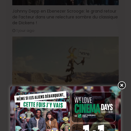
Johnny Depp en Ebenezer Scrooge: le grand retour
de l’acteur dans une relecture sombre du classique
de Dickens !
1 jour ago
« Coyote vs. Acme », le film maudit de Hollywood a
enfin une date de sortie !
4 jours ago